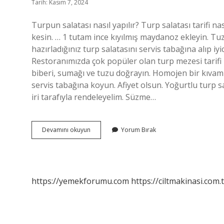
Tarih: Kasım 7, 2024
Turpun salatası nasıl yapılır? Turp salatası tarifi na
kesin. … 1 tutam ince kıyılmış maydanoz ekleyin. Tu
hazırladığınız turp salatasını servis tabağına alıp iyic
Restoranımızda çok popüler olan turp mezesi tarifi n
biberi, sumağı ve tuzu doğrayın. Homojen bir kıvam 
servis tabağına koyun. Afiyet olsun. Yoğurtlu turp s
iri tarafıyla rendeleyelim. Süzme…
Sade
Devamını okuyun
Yorum Bırak
Turp
Salatası
Nasıl
Olur
https://yemekforumu.com
https://ciltmakinasi.com.t