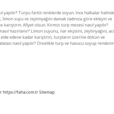
sıl yapılır? Turpu farklı renklerde soyun. İnce halkalar halind
z, limon suyu ve zeytinyağını damak tadınıza göre ekleyin ve
e karıştırın. Afiyet olsun. Kırmızı turp mezesi nasıl yapılır?
asıl hazırlanır? Limon suyunu, nar ekşisini, zeytinyağını, acı
elde edene kadar karıştırın, turpların üzerine dökün ve
alatası nasıl yapılır? Öncelikle turp ve havucu soyup rendeni
r
https://faha.com.tr
Sitemap