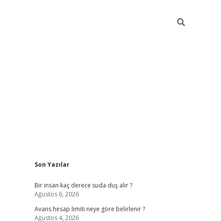
Sidebar
Son Yazılar
pia bella casino gi
Bir insan kaç derece suda duş alır ?
Ağustos 6, 2026
Avans hesap limiti neye göre belirlenir ?
Ağustos 4, 2026