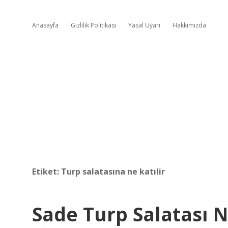
Anasayfa
Gizlilik Politikası
Yasal Uyarı
Hakkımızda
Etiket:
Turp salatasına ne katılir
Sade Turp Salatası N