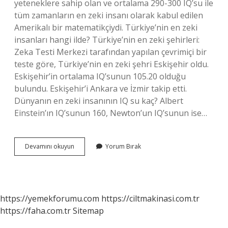
yeteneklere sahip olan ve ortalama 290-300 IQ’su ile
tüm zamanların en zeki insanı olarak kabul edilen
Amerikalı bir matematikçiydi. Türkiye’nin en zeki
insanları hangi ilde? Türkiye’nin en zeki şehirleri:
Zeka Testi Merkezi tarafından yapılan çevrimiçi bir
teste göre, Türkiye’nin en zeki şehri Eskişehir oldu.
Eskişehir’in ortalama IQ’sunun 105.20 olduğu
bulundu. Eskişehir’i Ankara ve İzmir takip etti.
Dünyanın en zeki insanının IQ su kaç? Albert
Einstein’ın IQ’sunun 160, Newton’un IQ’sunun ise…
Türkiyenin
Devamını okuyun
Yorum Bırak
En
Zeki
Adamı
Kimdir
https://yemekforumu.com
https://ciltmakinasi.com.tr
https://faha.com.tr
Sitemap