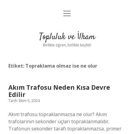
menüyü
Anasayfa
aç
Gizlilik Politikası
Topluluk ve İlham
Yasal Uyarı
Birlikte öğren, birlikte keşfet!
Hakkımızda
Etiket:
Topraklama olmaz ise ne olur
Akım Trafosu Neden Kısa Devre
Edilir
Tarih: Ekim 5, 2024
Akım trafosu topraklanmazsa ne olur? Akım
trafolarının sekonder uçları topraklanmalıdır.
Trafonun sekonder tarafı topraklanmazsa, primer