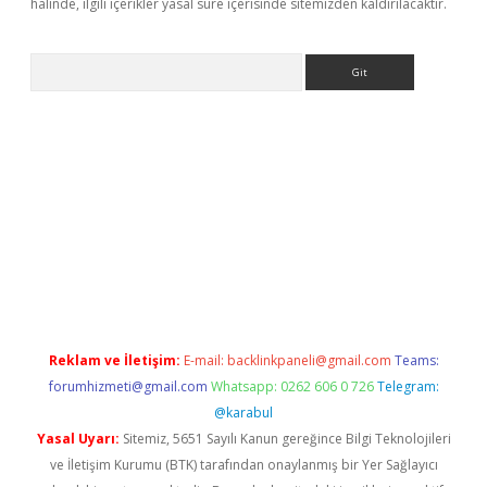
halinde, ilgili içerikler yasal süre içerisinde sitemizden kaldırılacaktır.
Arama
giriş
Reklam ve İletişim:
E-mail:
backlinkpaneli@gmail.com
Teams:
forumhizmeti@gmail.com
Whatsapp: 0262 606 0 726
Telegram:
@karabul
Yasal Uyarı:
Sitemiz, 5651 Sayılı Kanun gereğince Bilgi Teknolojileri
ve İletişim Kurumu (BTK) tarafından onaylanmış bir Yer Sağlayıcı