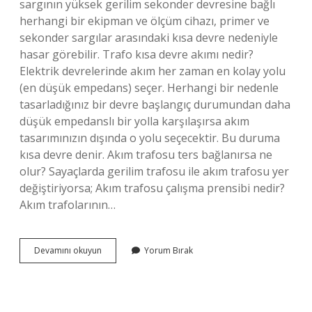
sargının yüksek gerilim sekonder devresine bağlı
herhangi bir ekipman ve ölçüm cihazı, primer ve
sekonder sargılar arasındaki kısa devre nedeniyle
hasar görebilir. Trafo kısa devre akımı nedir?
Elektrik devrelerinde akım her zaman en kolay yolu
(en düşük empedans) seçer. Herhangi bir nedenle
tasarladığınız bir devre başlangıç ​​durumundan daha
düşük empedanslı bir yolla karşılaşırsa akım
tasarımınızın dışında o yolu seçecektir. Bu duruma
kısa devre denir. Akım trafosu ters bağlanırsa ne
olur? Sayaçlarda gerilim trafosu ile akım trafosu yer
değiştiriyorsa; Akım trafosu çalışma prensibi nedir?
Akım trafolarının…
Akım
Devamını okuyun
Yorum Bırak
Trafosu
Neden
Kısa
Devre