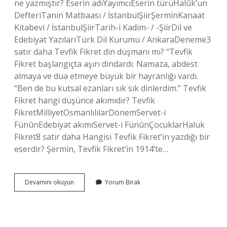
ne yazmıştır? Eserin adıYayımcıEserin türüHalûk’un
DefteriTanin Matbaası / İstanbulŞiirŞerminKanaat
Kitabevi / İstanbulŞiirTarih-i Kadim- / -ŞiirDil ve
Edebiyat YazılarıTürk Dil Kurumu / AnkaraDeneme3
satır daha Tevfik Fikret din düşmanı mı? “Tevfik
Fikret başlangıçta aşırı dindardı. Namaza, abdest
almaya ve dua etmeye büyük bir hayranlığı vardı.
“Ben de bu kutsal ezanları sık sık dinlerdim.” Tevfik
Fikret hangi düşünce akımıdır? Tevfik
FikretMilliyetOsmanlılılarDönemServet-i
FünûnEdebiyat akımıServet-i FünûnÇocuklarHaluk
Fikret8 satır daha Hangisi Tevfik Fikret’in yazdığı bir
eserdir? Şermin, Tevfik Fikret’in 1914’te…
Tevfik
Devamını okuyun
Yorum Bırak
Fikret
Tiyatro
Yazdı
Mı