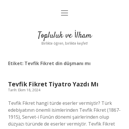
menüyü
Anasayfa
aç
Gizlilik Politikası
Topluluk ve İlham
Yasal Uyarı
Birlikte öğren, birlikte keşfet!
Hakkımızda
Etiket:
Tevfik Fikret din düşmanı mı
Tevfik Fikret Tiyatro Yazdı Mı
Tarih: Ekim 18, 2024
Tevfik Fikret hangi türde eserler vermiştir? Türk
edebiyatının önemli isimlerinden Tevfik Fikret (1867-
1915), Servet-i Fünûn dönemi şairlerinden olup
düzyazı türünde de eserler vermiştir. Tevfik Fikret