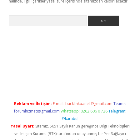
halinde, ilgili içerikler yasal süre içerisinde sitemizden kaldırılacaktır.
Arama
giriş
Reklam ve İletişim:
E-mail:
backlinkpaneli@gmail.com
Teams:
forumhizmeti@gmail.com
Whatsapp: 0262 606 0 726
Telegram:
@karabul
Yasal Uyarı:
Sitemiz, 5651 Sayılı Kanun gereğince Bilgi Teknolojileri
ve İletişim Kurumu (BTK) tarafından onaylanmış bir Yer Sağlayıcı