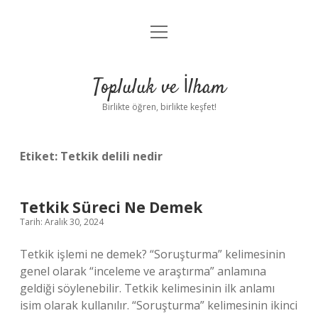
menüyü
Anasayfa
aç
Gizlilik Politikası
Topluluk ve İlham
Yasal Uyarı
Birlikte öğren, birlikte keşfet!
Hakkımızda
Etiket:
Tetkik delili nedir
Tetkik Süreci Ne Demek
Tarih: Aralık 30, 2024
Tetkik işlemi ne demek? “Soruşturma” kelimesinin
genel olarak “inceleme ve araştırma” anlamına
geldiği söylenebilir. Tetkik kelimesinin ilk anlamı
isim olarak kullanılır. “Soruşturma” kelimesinin ikinci