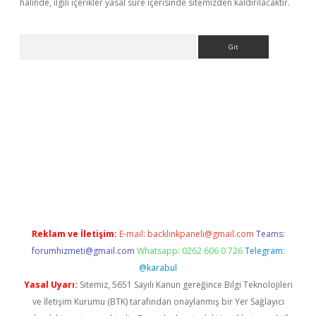
halinde, ilgili içerikler yasal süre içerisinde sitemizden kaldırılacaktır.
Arama
giriş
Reklam ve İletişim:
E-mail:
backlinkpaneli@gmail.com
Teams:
forumhizmeti@gmail.com
Whatsapp: 0262 606 0 726
Telegram:
@karabul
Yasal Uyarı:
Sitemiz, 5651 Sayılı Kanun gereğince Bilgi Teknolojileri
ve İletişim Kurumu (BTK) tarafından onaylanmış bir Yer Sağlayıcı