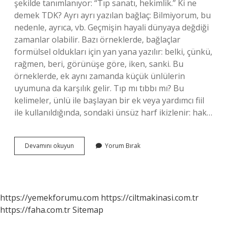
şekilde tanımlanıyor: “Tıp sanatı, hekimlik.” Ki ne
demek TDK? Ayrı ayrı yazılan bağlaç: Bilmiyorum, bu
nedenle, ayrıca, vb. Geçmişin hayali dünyaya değdiği
zamanlar olabilir. Bazı örneklerde, bağlaçlar
formülsel oldukları için yan yana yazılır: belki, çünkü,
rağmen, beri, görünüşe göre, iken, sanki. Bu
örneklerde, ek aynı zamanda küçük ünlülerin
uyumuna da karşılık gelir. Tıp mı tıbbı mı? Bu
kelimeler, ünlü ile başlayan bir ek veya yardımcı fiil
ile kullanıldığında, sondaki ünsüz harf ikizlenir: hak…
Tıpkıçekim
Devamını okuyun
Yorum Bırak
Nedir
Tdk
https://yemekforumu.com
https://ciltmakinasi.com.tr
https://faha.com.tr
Sitemap