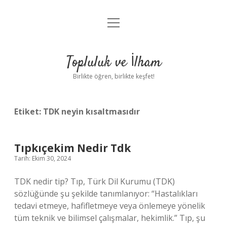
menüyü
Anasayfa
aç
Gizlilik Politikası
Topluluk ve İlham
Yasal Uyarı
Birlikte öğren, birlikte keşfet!
Hakkımızda
Etiket:
TDK neyin kısaltmasıdır
Tıpkıçekim Nedir Tdk
Tarih: Ekim 30, 2024
TDK nedir tip? Tıp, Türk Dil Kurumu (TDK)
sözlüğünde şu şekilde tanımlanıyor: “Hastalıkları
tedavi etmeye, hafifletmeye veya önlemeye yönelik
tüm teknik ve bilimsel çalışmalar, hekimlik.” Tıp, şu