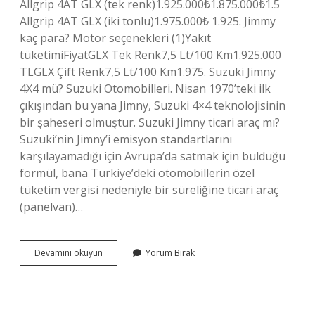
Allgrip 4AT GLX (tek renk)1.925.000₺1.875.000₺1.5
Allgrip 4AT GLX (iki tonlu)1.975.000₺ 1.925. Jimmy
kaç para? Motor seçenekleri (1)Yakıt
tüketimiFiyatGLX Tek Renk7,5 Lt/100 Km1.925.000
TLGLX Çift Renk7,5 Lt/100 Km1.975. Suzuki Jimny
4X4 mü? Suzuki Otomobilleri. Nisan 1970’teki ilk
çıkışından bu yana Jimny, Suzuki 4×4 teknolojisinin
bir şaheseri olmuştur. Suzuki Jimny ticari araç mı?
Suzuki’nin Jimny’i emisyon standartlarını
karşılayamadığı için Avrupa’da satmak için bulduğu
formül, bana Türkiye’deki otomobillerin özel
tüketim vergisi nedeniyle bir süreliğine ticari araç
(panelvan)…
Suzuki
Devamını okuyun
Yorum Bırak
Jimny
Ne
Kadar