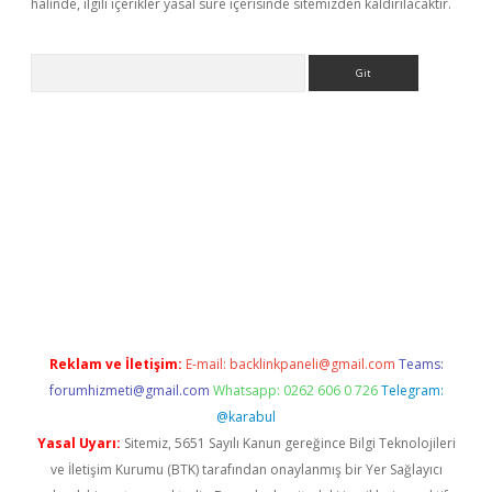
halinde, ilgili içerikler yasal süre içerisinde sitemizden kaldırılacaktır.
Arama
giriş
Reklam ve İletişim:
E-mail:
backlinkpaneli@gmail.com
Teams:
forumhizmeti@gmail.com
Whatsapp: 0262 606 0 726
Telegram:
@karabul
Yasal Uyarı:
Sitemiz, 5651 Sayılı Kanun gereğince Bilgi Teknolojileri
ve İletişim Kurumu (BTK) tarafından onaylanmış bir Yer Sağlayıcı