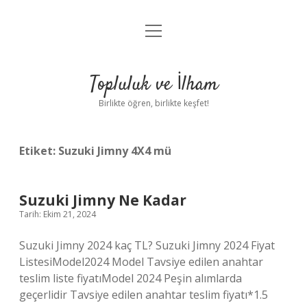
menüyü
Anasayfa
aç
Gizlilik Politikası
Topluluk ve İlham
Yasal Uyarı
Birlikte öğren, birlikte keşfet!
Hakkımızda
Etiket:
Suzuki Jimny 4X4 mü
Suzuki Jimny Ne Kadar
Tarih: Ekim 21, 2024
Suzuki Jimny 2024 kaç TL? Suzuki Jimny 2024 Fiyat
ListesiModel2024 Model Tavsiye edilen anahtar
teslim liste fiyatıModel 2024 Peşin alımlarda
geçerlidir Tavsiye edilen anahtar teslim fiyatı*1.5