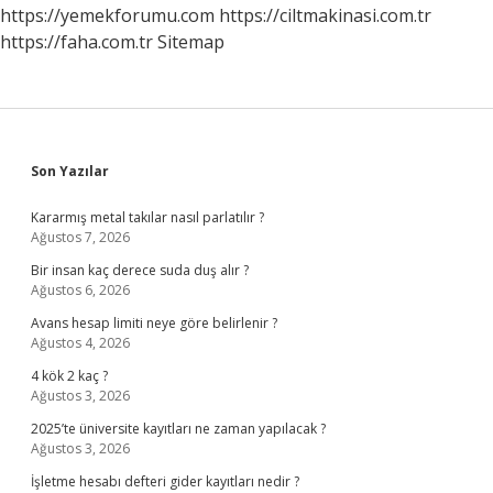
Ne
https://yemekforumu.com
https://ciltmakinasi.com.tr
Denir
https://faha.com.tr
Sitemap
Sidebar
Son Yazılar
Kararmış metal takılar nasıl parlatılır ?
Ağustos 7, 2026
Bir insan kaç derece suda duş alır ?
Ağustos 6, 2026
Avans hesap limiti neye göre belirlenir ?
Ağustos 4, 2026
4 kök 2 kaç ?
Ağustos 3, 2026
2025’te üniversite kayıtları ne zaman yapılacak ?
Ağustos 3, 2026
İşletme hesabı defteri gider kayıtları nedir ?