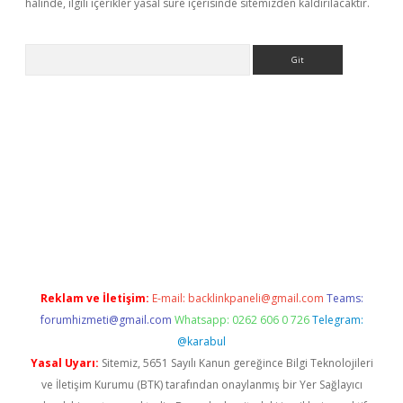
halinde, ilgili içerikler yasal süre içerisinde sitemizden kaldırılacaktır.
Arama
giriş
Reklam ve İletişim:
E-mail:
backlinkpaneli@gmail.com
Teams:
forumhizmeti@gmail.com
Whatsapp: 0262 606 0 726
Telegram:
@karabul
Yasal Uyarı:
Sitemiz, 5651 Sayılı Kanun gereğince Bilgi Teknolojileri
ve İletişim Kurumu (BTK) tarafından onaylanmış bir Yer Sağlayıcı