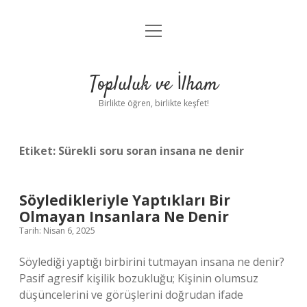
menüyü
Anasayfa
aç
Gizlilik Politikası
Topluluk ve İlham
Yasal Uyarı
Birlikte öğren, birlikte keşfet!
Hakkımızda
Etiket:
Sürekli soru soran insana ne denir
Söyledikleriyle Yaptıkları Bir
Olmayan Insanlara Ne Denir
Tarih: Nisan 6, 2025
Söylediği yaptığı birbirini tutmayan insana ne denir?
Pasif agresif kişilik bozukluğu; Kişinin olumsuz
düşüncelerini ve görüşlerini doğrudan ifade