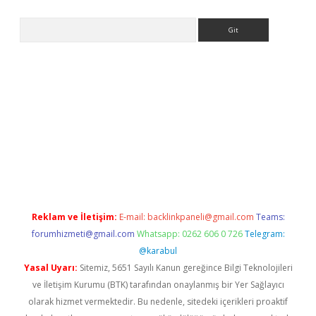
Arama
giriş
Reklam ve İletişim:
E-mail:
backlinkpaneli@gmail.com
Teams:
forumhizmeti@gmail.com
Whatsapp: 0262 606 0 726
Telegram:
@karabul
Yasal Uyarı:
Sitemiz, 5651 Sayılı Kanun gereğince Bilgi Teknolojileri
ve İletişim Kurumu (BTK) tarafından onaylanmış bir Yer Sağlayıcı
olarak hizmet vermektedir. Bu nedenle, sitedeki içerikleri proaktif