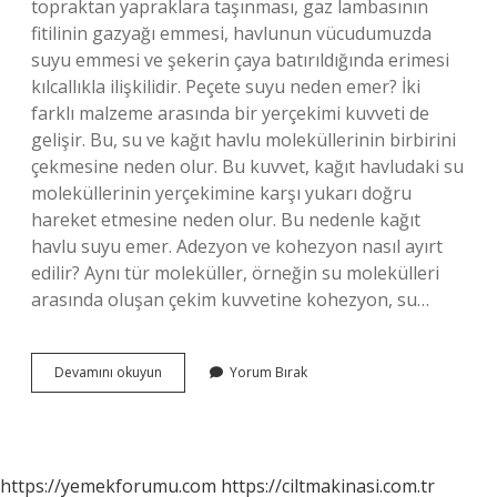
topraktan yapraklara taşınması, gaz lambasının
fitilinin gazyağı emmesi, havlunun vücudumuzda
suyu emmesi ve şekerin çaya batırıldığında erimesi
kılcallıkla ilişkilidir. Peçete suyu neden emer? İki
farklı malzeme arasında bir yerçekimi kuvveti de
gelişir. Bu, su ve kağıt havlu moleküllerinin birbirini
çekmesine neden olur. Bu kuvvet, kağıt havludaki su
moleküllerinin yerçekimine karşı yukarı doğru
hareket etmesine neden olur. Bu nedenle kağıt
havlu suyu emer. Adezyon ve kohezyon nasıl ayırt
edilir? Aynı tür moleküller, örneğin su molekülleri
arasında oluşan çekim kuvvetine kohezyon, su…
Peçetenin
Devamını okuyun
Yorum Bırak
Suyu
Emmesi
Adezyon
Mu
Kohezyon
https://yemekforumu.com
https://ciltmakinasi.com.tr
Mu