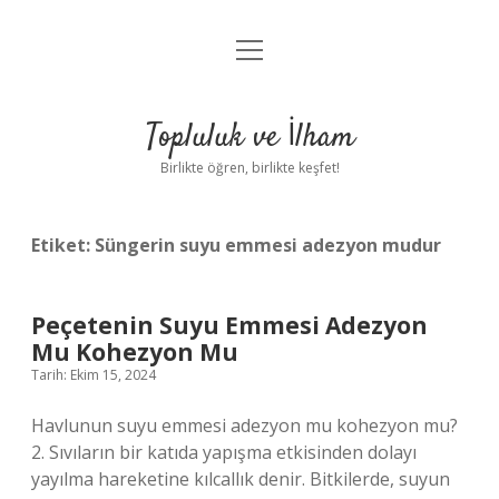
menüyü
Anasayfa
aç
Gizlilik Politikası
Topluluk ve İlham
Yasal Uyarı
Birlikte öğren, birlikte keşfet!
Hakkımızda
Etiket:
Süngerin suyu emmesi adezyon mudur
Peçetenin Suyu Emmesi Adezyon
Mu Kohezyon Mu
Tarih: Ekim 15, 2024
Havlunun suyu emmesi adezyon mu kohezyon mu?
2. Sıvıların bir katıda yapışma etkisinden dolayı
yayılma hareketine kılcallık denir. Bitkilerde, suyun