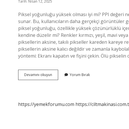
Tarih: Nisan 12, 2025
Piksel yoğunluğu yüksek olması iyi mi? PPI değeri n
sunar. Bu, kullanıcıların daha gerçekçi görüntüler g
piksel yoğunluğu, özellikle yüksek çözünürlüklü içer
kendine düzelir mi? Renkler kırmızı, yeşil, mavi vey
piksellerin aksine, takılı pikseller kareden kareye r
piksellerin aksine kalıcı değildir ve zamanla kaybolab
yöntemi: Ekranı kapatın ve fişini çekin. Ölü piksel
Yorgun
Devamını okuyun
Yorum Bırak
Piksel
Nedir
https://yemekforumu.com
https://ciltmakinasi.com.t