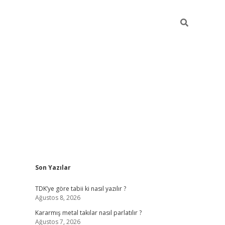
Sidebar
Son Yazılar
pia bella casino giriş
TDK’ye göre tabii ki nasıl yazılır ?
Ağustos 8, 2026
Kararmış metal takılar nasıl parlatılır ?
Ağustos 7, 2026