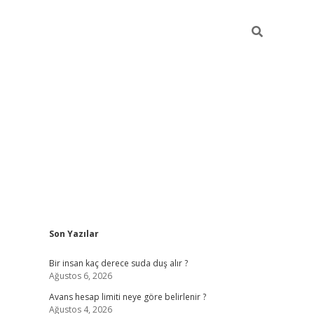
Sidebar
Son Yazılar
pia bella casino giriş
Bir insan kaç derece suda duş alır ?
Ağustos 6, 2026
Avans hesap limiti neye göre belirlenir ?
Ağustos 4, 2026