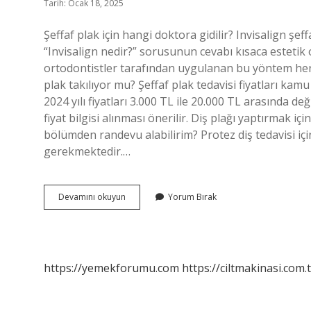
Tarih: Ocak 18, 2025
Şeffaf plak için hangi doktora gidilir? Invisalign şe
“Invisalign nedir?” sorusunun cevabı kısaca estetik 
ortodontistler tarafından uygulanan bu yöntem her 
plak takılıyor mu? Şeffaf plak tedavisi fiyatları ka
2024 yılı fiyatları 3.000 TL ile 20.000 TL arasında de
fiyat bilgisi alınması önerilir. Diş plağı yaptırmak i
bölümden randevu alabilirim? Protez diş tedavisi içi
gerekmektedir.…
Şeffaf
Devamını okuyun
Yorum Bırak
Plak
Için
Hangi
Bölüme
Gidilir
https://yemekforumu.com
https://ciltmakinasi.com.t