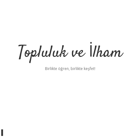
Topluluk ve İlham
Birlikte öğren, birlikte keşfet!
ı