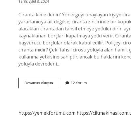
Tarih: Eylül 8, 2024
Ciranta kime denir? Yönergeyi onaylayan kişiye ciranta
yararlanıcıya ait değilse, ciranta zincirinde bir kopu
alacakları cirantadan tahsil etmeye yetkilendirir; ay
kaynaklanan borçları kapatmaya yetki verir. Ciranta 
başvurucu borçlular olarak kabul edilir. Poliçeyi c
ciranta mıdır? Çeki tahsil cirosu yoluyla alan hamil, 
kullanma yetkisine sahiptir; ancak bu haklarını kendi 
yoluyla devreden)…
Ciranta
Devamını okuyun
12 Yorum
Mı
Ciranta
Mı
https://yemekforumu.com
https://ciltmakinasi.com.t