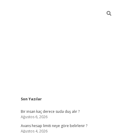
Sidebar
Son Yazılar
pia bella casino giriş
Bir insan kaç derece suda duş alır ?
Ağustos 6, 2026
Avans hesap limiti neye göre belirlenir ?
Ağustos 4, 2026