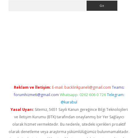
Arama
giriş
Reklam ve İletişim:
E-mail:
backlinkpaneli@gmail.com
Teams:
forumhizmeti@gmail.com
Whatsapp: 0262 606 0 726
Telegram:
@karabul
Yasal Uyarı:
Sitemiz, 5651 Sayılı Kanun gereğince Bilgi Teknolojileri
ve İletişim Kurumu (BTK) tarafından onaylanmış bir Yer Sağlayıcı
olarak hizmet vermektedir. Bu nedenle, sitedeki içerikleri proaktif
olarak denetleme veya araştırma yükümlülüğümüz bulunmamaktadır.