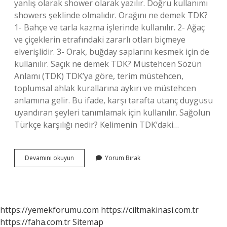
yanlış olarak shower olarak yazılır. Doğru kullanımı
showers şeklinde olmalıdır. Orağını ne demek TDK?
1- Bahçe ve tarla kazma işlerinde kullanılır. 2- Ağaç
ve çiçeklerin etrafındaki zararlı otları biçmeye
elverişlidir. 3- Orak, buğday saplarını kesmek için de
kullanılır. Saçık ne demek TDK? Müstehcen Sözün
Anlamı (TDK) TDK’ya göre, terim müstehcen,
toplumsal ahlak kurallarına aykırı ve müstehcen
anlamına gelir. Bu ifade, karşı tarafta utanç duygusu
uyandıran şeyleri tanımlamak için kullanılır. Sağolun
Türkçe karşılığı nedir? Kelimenin TDK’daki…
Sağrak
Devamını okuyun
Yorum Bırak
Ne
Demek
Tdk
https://yemekforumu.com
https://ciltmakinasi.com.tr
https://faha.com.tr
Sitemap