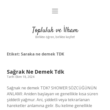
menüyü
Anasayfa
aç
Gizlilik Politikası
Topluluk ve İlham
Yasal Uyarı
Birlikte öğren, birlikte keşfet!
Hakkımızda
Etiket:
Saraka ne demek TDK
Sağrak Ne Demek Tdk
Tarih: Ekim 18, 2024
Sağnak ne demek TDK? SHOWER SÖZCÜĞÜNÜN
ANLAMI: Aniden başlayan ve genellikle kısa süren
şiddetli yağmur. Ani, şiddetli veya tekrarlanan
hareketler anlamına gelir. Bu kelime genellikle