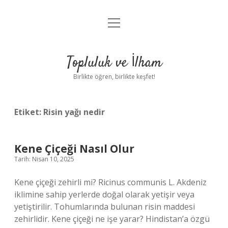
menüyü
Anasayfa
aç
Gizlilik Politikası
Topluluk ve İlham
Yasal Uyarı
Birlikte öğren, birlikte keşfet!
Hakkımızda
Etiket:
Risin yağı nedir
Kene Çiçeği Nasıl Olur
Tarih: Nisan 10, 2025
Kene çiçeği zehirli mi? Ricinus communis L. Akdeniz
iklimine sahip yerlerde doğal olarak yetişir veya
yetiştirilir. Tohumlarında bulunan risin maddesi
zehirlidir. Kene çiçeği ne işe yarar? Hindistan’a özgü