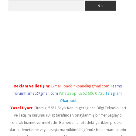
Arama
giriş
Reklam ve İletişim:
E-mail:
backlinkpaneli@gmail.com
Teams:
forumhizmeti@gmail.com
Whatsapp: 0262 606 0 726
Telegram:
@karabul
Yasal Uyarı:
Sitemiz, 5651 Sayılı Kanun gereğince Bilgi Teknolojileri
ve İletişim Kurumu (BTK) tarafından onaylanmış bir Yer Sağlayıcı
olarak hizmet vermektedir. Bu nedenle, sitedeki içerikleri proaktif
olarak denetleme veya araştırma yükümlülüğümüz bulunmamaktadır.