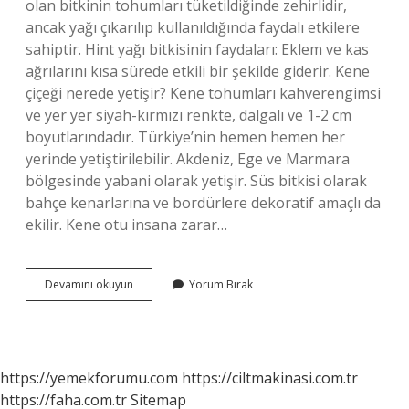
olan bitkinin tohumları tüketildiğinde zehirlidir,
ancak yağı çıkarılıp kullanıldığında faydalı etkilere
sahiptir. Hint yağı bitkisinin faydaları: Eklem ve kas
ağrılarını kısa sürede etkili bir şekilde giderir. Kene
çiçeği nerede yetişir? Kene tohumları kahverengimsi
ve yer yer siyah-kırmızı renkte, dalgalı ve 1-2 cm
boyutlarındadır. Türkiye’nin hemen hemen her
yerinde yetiştirilebilir. Akdeniz, Ege ve Marmara
bölgesinde yabani olarak yetişir. Süs bitkisi olarak
bahçe kenarlarına ve bordürlere dekoratif amaçlı da
ekilir. Kene otu insana zarar…
Kene
Devamını okuyun
Yorum Bırak
Çiçeği
Nasıl
Olur
https://yemekforumu.com
https://ciltmakinasi.com.tr
https://faha.com.tr
Sitemap