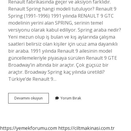
Renault fabrikasında geçer ve aksiyon farklıdır.
Renault Spring hangi modeli tutuluyor? Renault 9
Spring (1991-1996) 1991 yılında RENAULT 9 GTC
modelinin yerini alan SPRING, serinin temel
versiyonu olarak kabul ediliyor. Spring araba nedir?
Yeni mezun olup iş bulan ve kış aylarında çalışma
saatleri belirsiz olan kişiler için ucuz ama dayanıklı
bir araba. 1991 yılında Renault 9 ailesinin model
güncellemeleriyle piyasaya sürülen Renault 9 GTE
Broadway’in altında bir araçtır. Çok güçsüz bir
araçtır. Broadway Spring kaç yılında üretildi?
Türkiye’de Renault 9…
Broadway
Devamını okuyun
Yorum Bırak
Ve
Spring
Arasında
Ne
Fark
https://yemekforumu.com
https://ciltmakinasi.com.tr
Var