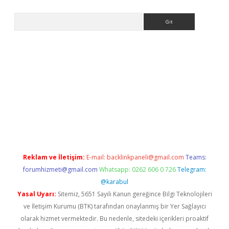
Arama
giriş
Reklam ve İletişim:
E-mail:
backlinkpaneli@gmail.com
Teams:
forumhizmeti@gmail.com
Whatsapp: 0262 606 0 726
Telegram:
@karabul
Yasal Uyarı:
Sitemiz, 5651 Sayılı Kanun gereğince Bilgi Teknolojileri
ve İletişim Kurumu (BTK) tarafından onaylanmış bir Yer Sağlayıcı
olarak hizmet vermektedir. Bu nedenle, sitedeki içerikleri proaktif