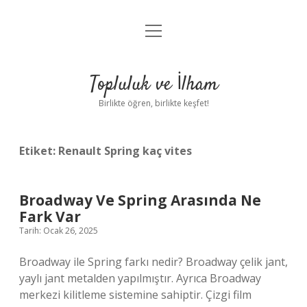
menüyü
Anasayfa
aç
Gizlilik Politikası
Topluluk ve İlham
Yasal Uyarı
Birlikte öğren, birlikte keşfet!
Hakkımızda
Etiket:
Renault Spring kaç vites
Broadway Ve Spring Arasında Ne
Fark Var
Tarih: Ocak 26, 2025
Broadway ile Spring farkı nedir? Broadway çelik jant,
yaylı jant metalden yapılmıştır. Ayrıca Broadway
merkezi kilitleme sistemine sahiptir. Çizgi film