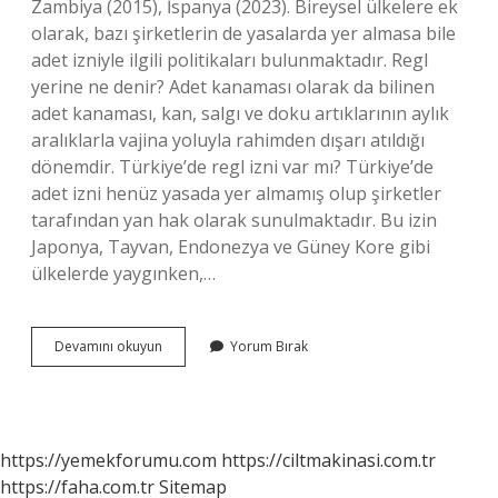
Zambiya (2015), İspanya (2023). Bireysel ülkelere ek
olarak, bazı şirketlerin de yasalarda yer almasa bile
adet izniyle ilgili politikaları bulunmaktadır. Regl
yerine ne denir? Adet kanaması olarak da bilinen
adet kanaması, kan, salgı ve doku artıklarının aylık
aralıklarla vajina yoluyla rahimden dışarı atıldığı
dönemdir. Türkiye’de regl izni var mı? Türkiye’de
adet izni henüz yasada yer almamış olup şirketler
tarafından yan hak olarak sunulmaktadır. Bu izin
Japonya, Tayvan, Endonezya ve Güney Kore gibi
ülkelerde yaygınken,…
Adet
Devamını okuyun
Yorum Bırak
Ilk
Kime
Verildi
https://yemekforumu.com
https://ciltmakinasi.com.tr
https://faha.com.tr
Sitemap