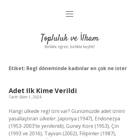
menüyü
Anasayfa
aç
Gizlilik Politikası
Topluluk ve İlham
Yasal Uyarı
Birlikte öğren, birlikte keşfet!
Hakkımızda
Etiket:
Regl döneminde kadınlar en çok ne ister
Adet Ilk Kime Verildi
Tarih: Ekim 1, 2024
Hangi ülkede regl izni var? Günümüzde adet iznini
yasallaştıran ülkeler: Japonya (1947), Endonezya
(1953-2003’te yenilendi), Güney Kore (1953), Çin
(1993 ve 2016), Tayvan (2002), Filipinler (1987),