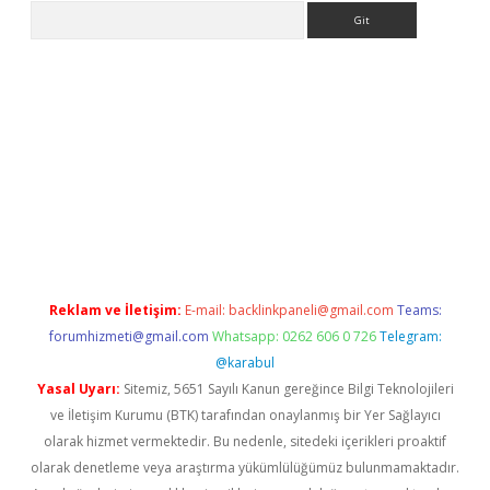
Arama
 giriş
Reklam ve İletişim:
E-mail:
backlinkpaneli@gmail.com
Teams:
forumhizmeti@gmail.com
Whatsapp: 0262 606 0 726
Telegram:
@karabul
Yasal Uyarı:
Sitemiz, 5651 Sayılı Kanun gereğince Bilgi Teknolojileri
ve İletişim Kurumu (BTK) tarafından onaylanmış bir Yer Sağlayıcı
olarak hizmet vermektedir. Bu nedenle, sitedeki içerikleri proaktif
olarak denetleme veya araştırma yükümlülüğümüz bulunmamaktadır.