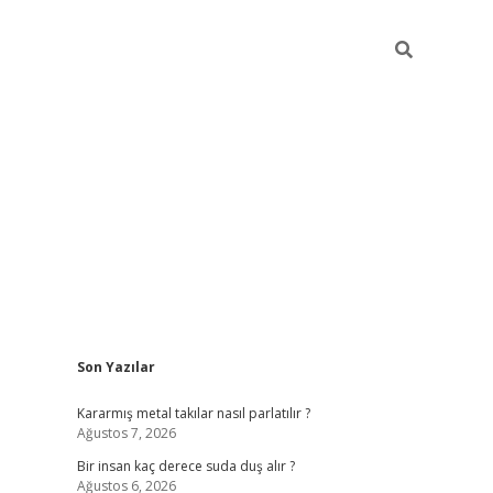
Sidebar
Son Yazılar
pia bella casino giriş
Kararmış metal takılar nasıl parlatılır ?
Ağustos 7, 2026
Bir insan kaç derece suda duş alır ?
Ağustos 6, 2026