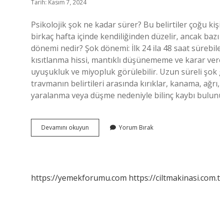
Tarih: Kasım 7, 2024
Psikolojik şok ne kadar sürer? Bu belirtiler çoğu ki
birkaç hafta içinde kendiliğinden düzelir, ancak bazı k
dönemi nedir? Şok dönemi: İlk 24 ila 48 saat sürebile
kısıtlanma hissi, mantıklı düşünememe ve karar ve
uyuşukluk ve miyopluk görülebilir. Uzun süreli şok gö
travmanın belirtileri arasında kırıklar, kanama, ağrı,
yaralanma veya düşme nedeniyle bilinç kaybı bulunur
Psikolojik
Devamını okuyun
Yorum Bırak
Şok
Dönemi
Ne
Zaman
Başlar
https://yemekforumu.com
https://ciltmakinasi.com.t