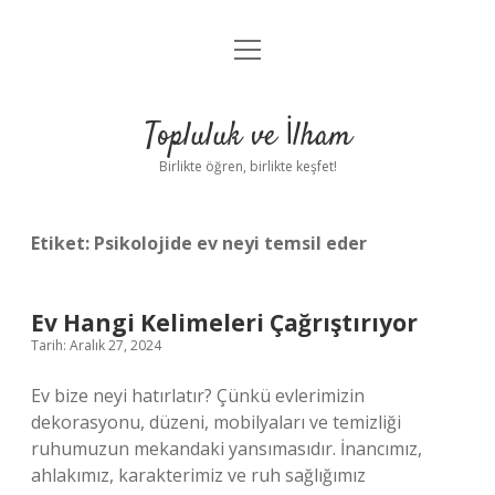
menüyü
Anasayfa
aç
Gizlilik Politikası
Topluluk ve İlham
Yasal Uyarı
Birlikte öğren, birlikte keşfet!
Hakkımızda
Etiket:
Psikolojide ev neyi temsil eder
Ev Hangi Kelimeleri Çağrıştırıyor
Tarih: Aralık 27, 2024
Ev bize neyi hatırlatır? Çünkü evlerimizin
dekorasyonu, düzeni, mobilyaları ve temizliği
ruhumuzun mekandaki yansımasıdır. İnancımız,
ahlakımız, karakterimiz ve ruh sağlığımız