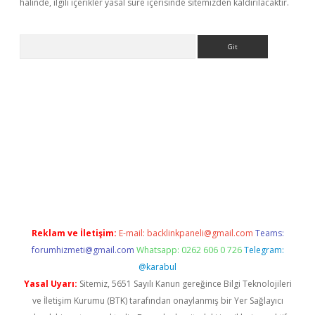
halinde, ilgili içerikler yasal süre içerisinde sitemizden kaldırılacaktır.
Arama
no giriş
Reklam ve İletişim:
E-mail:
backlinkpaneli@gmail.com
Teams:
forumhizmeti@gmail.com
Whatsapp: 0262 606 0 726
Telegram:
@karabul
Yasal Uyarı:
Sitemiz, 5651 Sayılı Kanun gereğince Bilgi Teknolojileri
ve İletişim Kurumu (BTK) tarafından onaylanmış bir Yer Sağlayıcı