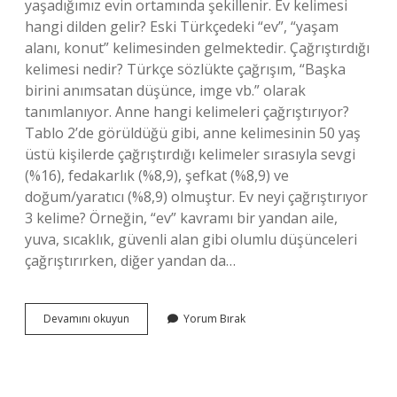
yaşadığımız evin ortamında şekillenir. Ev kelimesi
hangi dilden gelir? Eski Türkçedeki “ev”, “yaşam
alanı, konut” kelimesinden gelmektedir. Çağrıştırdığı
kelimesi nedir? Türkçe sözlükte çağrışım, “Başka
birini anımsatan düşünce, imge vb.” olarak
tanımlanıyor. Anne hangi kelimeleri çağrıştırıyor?
Tablo 2’de görüldüğü gibi, anne kelimesinin 50 yaş
üstü kişilerde çağrıştırdığı kelimeler sırasıyla sevgi
(%16), fedakarlık (%8,9), şefkat (%8,9) ve
doğum/yaratıcı (%8,9) olmuştur. Ev neyi çağrıştırıyor
3 kelime? Örneğin, “ev” kavramı bir yandan aile,
yuva, sıcaklık, güvenli alan gibi olumlu düşünceleri
çağrıştırırken, diğer yandan da…
Ev
Devamını okuyun
Yorum Bırak
Hangi
Kelimeleri
Çağrıştırıyor