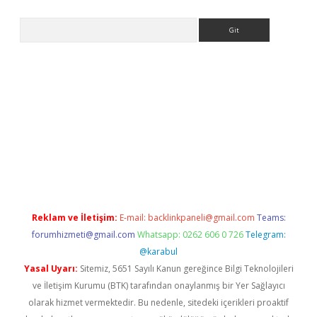
Arama
giriş
Reklam ve İletişim:
E-mail:
backlinkpaneli@gmail.com
Teams:
forumhizmeti@gmail.com
Whatsapp: 0262 606 0 726
Telegram:
@karabul
Yasal Uyarı:
Sitemiz, 5651 Sayılı Kanun gereğince Bilgi Teknolojileri
ve İletişim Kurumu (BTK) tarafından onaylanmış bir Yer Sağlayıcı
olarak hizmet vermektedir. Bu nedenle, sitedeki içerikleri proaktif