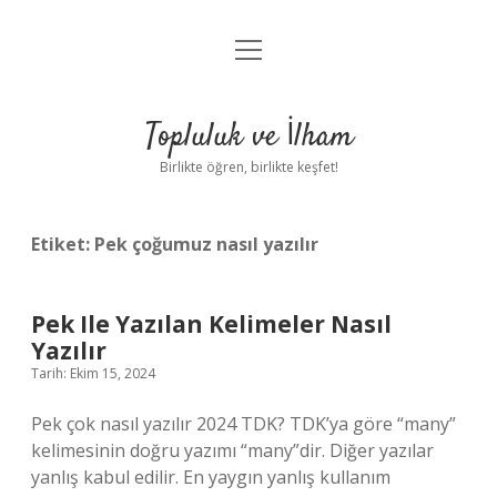
menüyü
Anasayfa
aç
Gizlilik Politikası
Topluluk ve İlham
Yasal Uyarı
Birlikte öğren, birlikte keşfet!
Hakkımızda
Etiket:
Pek çoğumuz nasıl yazılır
Pek Ile Yazılan Kelimeler Nasıl
Yazılır
Tarih: Ekim 15, 2024
Pek çok nasıl yazılır 2024 TDK? TDK’ya göre “many”
kelimesinin doğru yazımı “many”dir. Diğer yazılar
yanlış kabul edilir. En yaygın yanlış kullanım