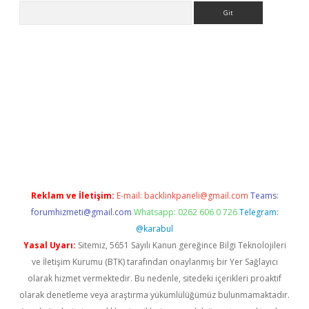
Arama
giriş
Reklam ve İletişim:
E-mail:
backlinkpaneli@gmail.com
Teams:
forumhizmeti@gmail.com
Whatsapp: 0262 606 0 726
Telegram:
@karabul
Yasal Uyarı:
Sitemiz, 5651 Sayılı Kanun gereğince Bilgi Teknolojileri
ve İletişim Kurumu (BTK) tarafından onaylanmış bir Yer Sağlayıcı
olarak hizmet vermektedir. Bu nedenle, sitedeki içerikleri proaktif
olarak denetleme veya araştırma yükümlülüğümüz bulunmamaktadır.