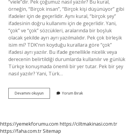
“viele”dir. Pek çoğumuz nasıl yazılır? Bu kural,
örneğin, “Birçok insan”, “Birçok kişi düşünüyor” gibi
ifadeler için de geçerlidir. Aynı kural, “birçok şey”
ifadesinin doğru kullanımı için de geçerlidir. Yani,
“çok” ve “çok” sözcükleri, aralarında bir boşluk
olacak şekilde ayrı ayrı yazılmalıdır. Pek çok birleşik
isim mi? TDK’nın koyduğu kurallara göre “çok”
ifadesi ayrı yazılır. Bu ifade genellikle nicelik veya
derecenin belirtildiği durumlarda kullanılır ve günlük
Türkçe konuşmada önemli bir yer tutar. Pek bir şey
nasıl yazılır? Yani, Türk…
Pek
Devamını okuyun
Yorum Bırak
Ile
Yazılan
Kelimeler
Nasıl
Yazılır
https://yemekforumu.com
https://ciltmakinasi.com.tr
https://faha.com.tr
Sitemap