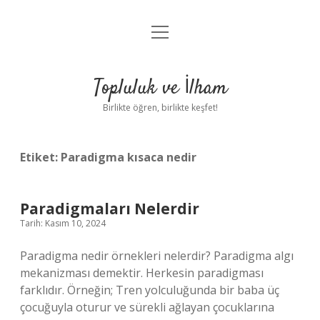
menüyü
Anasayfa
aç
Gizlilik Politikası
Topluluk ve İlham
Yasal Uyarı
Birlikte öğren, birlikte keşfet!
Hakkımızda
Etiket:
Paradigma kısaca nedir
Paradigmaları Nelerdir
Tarih: Kasım 10, 2024
Paradigma nedir örnekleri nelerdir? Paradigma algı
mekanizması demektir. Herkesin paradigması
farklıdır. Örneğin; Tren yolculuğunda bir baba üç
çocuğuyla oturur ve sürekli ağlayan çocuklarına