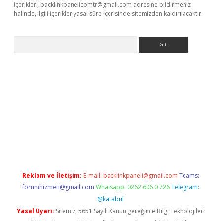
içerikleri,
backlinkpanelicomtr@gmail.com
adresine bildirmeniz
halinde, ilgili içerikler yasal süre içerisinde sitemizden kaldırılacaktır.
Arama
giriş
Reklam ve İletişim:
E-mail:
backlinkpaneli@gmail.com
Teams:
forumhizmeti@gmail.com
Whatsapp: 0262 606 0 726
Telegram:
@karabul
Yasal Uyarı:
Sitemiz, 5651 Sayılı Kanun gereğince Bilgi Teknolojileri