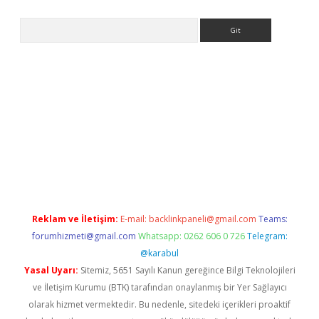
Arama
 giriş
Reklam ve İletişim:
E-mail:
backlinkpaneli@gmail.com
Teams:
forumhizmeti@gmail.com
Whatsapp: 0262 606 0 726
Telegram:
@karabul
Yasal Uyarı:
Sitemiz, 5651 Sayılı Kanun gereğince Bilgi Teknolojileri
ve İletişim Kurumu (BTK) tarafından onaylanmış bir Yer Sağlayıcı
olarak hizmet vermektedir. Bu nedenle, sitedeki içerikleri proaktif