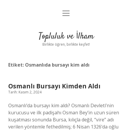
menüyü
Anasayfa
aç
Gizlilik Politikası
Topluluk ve İlham
Yasal Uyarı
Birlikte öğren, birlikte keşfet!
Hakkımızda
Etiket:
Osmanlıda bursayı kim aldı
Osmanlı Bursayı Kimden Aldı
Tarih: Kasım 2, 2024
Osmanlı’da bursayı kim aldı? Osmanlı Devleti’nin
kurucusu ve ilk padişahı Osman Bey’in uzun süren
kuşatması sonunda Bursa, kılıçla değil, “vire” adı
verilen yöntemle fethedilmiş; 6 Nisan 1326’da oğlu