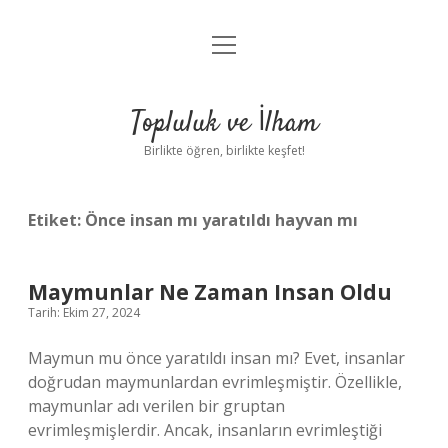
menüyü
Anasayfa
aç
Gizlilik Politikası
Topluluk ve İlham
Yasal Uyarı
Birlikte öğren, birlikte keşfet!
Hakkımızda
Etiket:
Önce insan mı yaratıldı hayvan mı
Maymunlar Ne Zaman Insan Oldu
Tarih: Ekim 27, 2024
Maymun mu önce yaratıldı insan mı? Evet, insanlar
doğrudan maymunlardan evrimleşmiştir. Özellikle,
maymunlar adı verilen bir gruptan
evrimleşmişlerdir. Ancak, insanların evrimleştiği