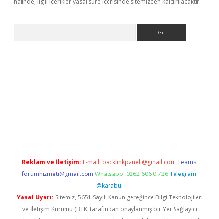
halinde, ilgili içerikler yasal süre içerisinde sitemizden kaldırılacaktır.
Arama
giriş
Reklam ve İletişim:
E-mail:
backlinkpaneli@gmail.com
Teams:
forumhizmeti@gmail.com
Whatsapp: 0262 606 0 726
Telegram:
@karabul
Yasal Uyarı:
Sitemiz, 5651 Sayılı Kanun gereğince Bilgi Teknolojileri
ve İletişim Kurumu (BTK) tarafından onaylanmış bir Yer Sağlayıcı