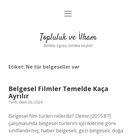
menüyü
Anasayfa
aç
Gizlilik Politikası
Topluluk ve İlham
Yasal Uyarı
Birlikte öğren, birlikte keşfet!
Hakkımızda
Etiket:
Ne tür belgeseller var
Belgesel Filmler Temelde Kaça
Ayrılır
Tarih: Ekim 26, 2024
Belgesel film türleri nelerdir? Demir (2015:87)
çalışmasında belgesel türlerini içeriklerine göre
sınıflandırmış; haber belgeseli, gezi belgeseli, doğa