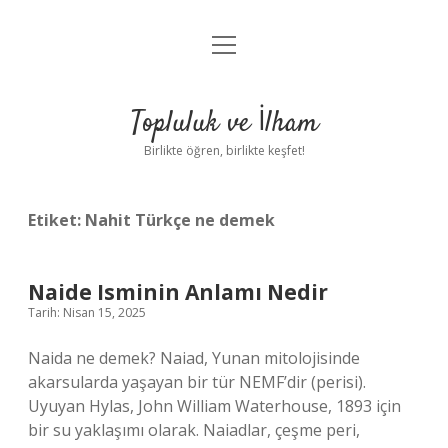
menüyü
Anasayfa
aç
Gizlilik Politikası
Topluluk ve İlham
Yasal Uyarı
Birlikte öğren, birlikte keşfet!
Hakkımızda
Etiket:
Nahit Türkçe ne demek
Naide Isminin Anlamı Nedir
Tarih: Nisan 15, 2025
Naida ne demek? Naiad, Yunan mitolojisinde
akarsularda yaşayan bir tür NEMF’dir (perisi).
Uyuyan Hylas, John William Waterhouse, 1893 için
bir su yaklaşımı olarak. Naiadlar, çeşme peri,