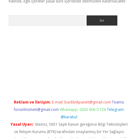
halinde, ilgili içerikler yasal süre içerisinde sitemizden kaldırılacaktır.
Arama
giriş
Reklam ve İletişim:
E-mail:
backlinkpaneli@gmail.com
Teams:
forumhizmeti@gmail.com
Whatsapp: 0262 606 0 726
Telegram:
@karabul
Yasal Uyarı:
Sitemiz, 5651 Sayılı Kanun gereğince Bilgi Teknolojileri
ve İletişim Kurumu (BTK) tarafından onaylanmış bir Yer Sağlayıcı