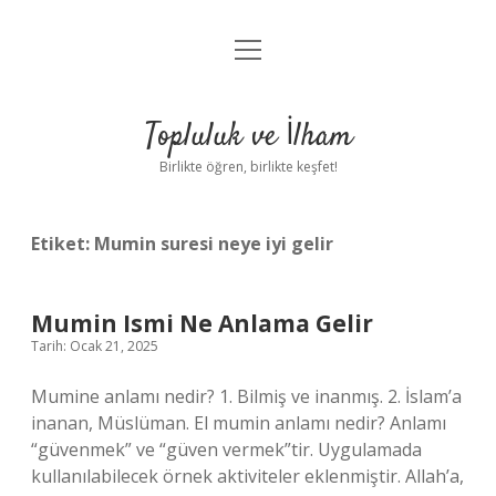
menüyü
Anasayfa
aç
Gizlilik Politikası
Topluluk ve İlham
Yasal Uyarı
Birlikte öğren, birlikte keşfet!
Hakkımızda
Etiket:
Mumin suresi neye iyi gelir
Mumin Ismi Ne Anlama Gelir
Tarih: Ocak 21, 2025
Mumine anlamı nedir? 1. Bilmiş ve inanmış. 2. İslam’a
inanan, Müslüman. El mumin anlamı nedir? Anlamı
“güvenmek” ve “güven vermek”tir. Uygulamada
kullanılabilecek örnek aktiviteler eklenmiştir. Allah’a,