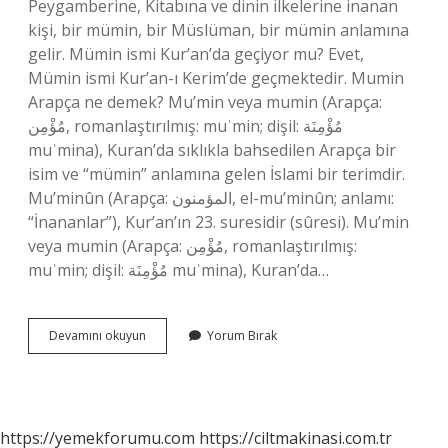
Peygamberine, Kitabına ve dinin ilkelerine inanan
kişi, bir mümin, bir Müslüman, bir mümin anlamına
gelir. Mümin ismi Kur’an’da geçiyor mu? Evet,
Mümin ismi Kur’an-ı Kerim’de geçmektedir. Mumin
Arapça ne demek? Mu’min veya mumin (Arapça:
مُؤْمِن, romanlaştırılmış: muʾmin; dişil: مُؤْمِنَة
muʾmina), Kuran’da sıklıkla bahsedilen Arapça bir
isim ve “mümin” anlamına gelen İslami bir terimdir.
Mu’minûn (Arapça: المؤمنون, el-muʼminûn; anlamı:
“İnananlar”), Kur’an’ın 23. suresidir (sûresi). Mu’min
veya mumin (Arapça: مُؤْمِن, romanlaştırılmış:
muʾmin; dişil: مُؤْمِنَة muʾmina), Kuran’da…
Mumin
Devamını okuyun
Yorum Bırak
Ismi
Ne
Anlama
Gelir
https://yemekforumu.com
https://ciltmakinasi.com.tr