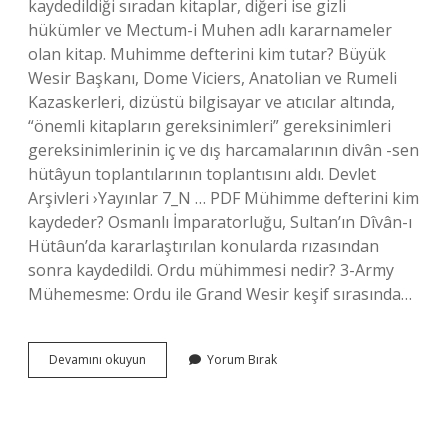
kaydedildiği sıradan kitaplar, diğeri ise gizli
hükümler ve Mectum-i Muhen adlı kararnameler
olan kitap. Muhimme defterini kim tutar? Büyük
Wesir Başkanı, Dome Viciers, Anatolian ve Rumeli
Kazaskerleri, dizüstü bilgisayar ve atıcılar altında,
“önemli kitapların gereksinimleri” gereksinimleri
gereksinimlerinin iç ve dış harcamalarının divân -sen
hütâyun toplantılarının toplantısını aldı. Devlet
Arşivleri ›Yayınlar 7_N … PDF Mühimme defterini kim
kaydeder? Osmanlı İmparatorluğu, Sultan’ın Dîvân-ı
Hütâun’da kararlaştırılan konularda rızasından
sonra kaydedildi. Ordu mühimmesi nedir? 3-Army
Mühemesme: Ordu ile Grand Wesir keşif sırasında…
Mühimme
Devamını okuyun
Yorum Bırak
Odası
Nedir