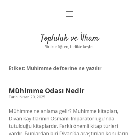
menüyü
Anasayfa
aç
Gizlilik Politikası
Topluluk ve İlham
Yasal Uyarı
Birlikte öğren, birlikte keşfet!
Hakkımızda
Etiket:
Muhimme defterine ne yazılır
Mühimme Odası Nedir
Tarih: Nisan 20, 2025
Mühimme ne anlama gelir? Muhimme kitapları,
Divan kayıtlarının Osmanlı İmparatorluğu’nda
tutulduğu kitaplardır. Farklı önemli kitap türleri
vardır. Bunlardan biri Divan’da araştırılan konuların