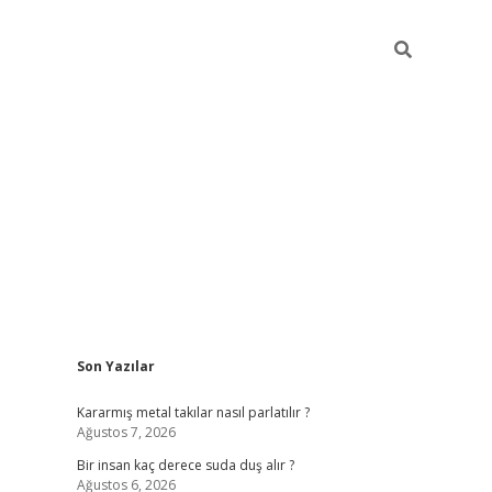
Sidebar
Son Yazılar
pia bella casino giriş
Kararmış metal takılar nasıl parlatılır ?
Ağustos 7, 2026
Bir insan kaç derece suda duş alır ?
Ağustos 6, 2026