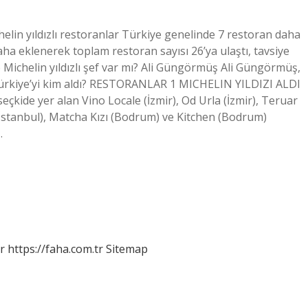
chelin yıldızlı restoranlar Türkiye genelinde 7 restoran daha
aha eklenerek toplam restoran sayısı 26’ya ulaştı, tavsiye
de Michelin yıldızlı şef var mı? Ali Güngörmüş Ali Güngörmüş,
ızı Türkiye’yi kim aldı? RESTORANLAR 1 MICHELIN YILDIZI ALDI
eçkide yer alan Vino Locale (İzmir), Od Urla (İzmir), Teruar
 (İstanbul), Matcha Kızı (Bodrum) ve Kitchen (Bodrum)
…
r
https://faha.com.tr
Sitemap