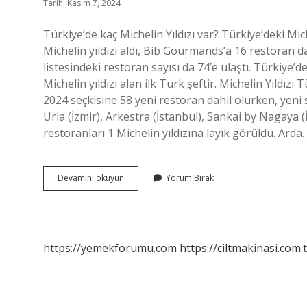
Tarih: Kasım 7, 2024
Türkiye’de kaç Michelin Yıldızı var? Türkiye’deki Mi
Michelin yıldızı aldı, Bib Gourmands’a 16 restoran d
listesindeki restoran sayısı da 74’e ulaştı. Türkiye’
Michelin yıldızı alan ilk Türk şeftir. Michelin Yıld
2024 seçkisine 58 yeni restoran dahil olurken, yeni s
Urla (İzmir), Arkestra (İstanbul), Sankai by Nagaya
restoranları 1 Michelin yıldızına layık görüldü. Arda
Michelin
Devamını okuyun
Yorum Bırak
Yıldızı
Türkiyede
Var
Mı
https://yemekforumu.com
https://ciltmakinasi.com.t