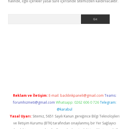
halinde, ilgili içerikler yasal süre içerisinde sitemizden kaldırılacaktır.
Arama
 giriş
Reklam ve İletişim:
E-mail:
backlinkpaneli@gmail.com
Teams:
forumhizmeti@gmail.com
Whatsapp: 0262 606 0 726
Telegram:
@karabul
Yasal Uyarı:
Sitemiz, 5651 Sayılı Kanun gereğince Bilgi Teknolojileri
ve İletişim Kurumu (BTK) tarafından onaylanmış bir Yer Sağlayıcı