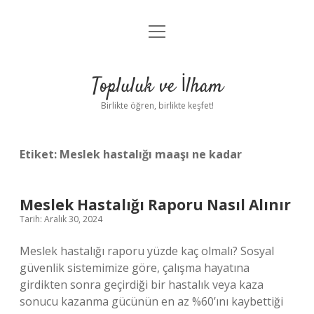
menüyü
Anasayfa
aç
Gizlilik Politikası
Topluluk ve İlham
Yasal Uyarı
Birlikte öğren, birlikte keşfet!
Hakkımızda
Etiket:
Meslek hastalığı maaşı ne kadar
Meslek Hastalığı Raporu Nasıl Alınır
Tarih: Aralık 30, 2024
Meslek hastalığı raporu yüzde kaç olmalı? Sosyal
güvenlik sistemimize göre, çalışma hayatına
girdikten sonra geçirdiği bir hastalık veya kaza
sonucu kazanma gücünün en az %60’ını kaybettiği