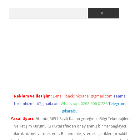
Arama
giriş
Reklam ve İletişim:
E-mail:
backlinkpaneli@gmail.com
Teams:
forumhizmeti@gmail.com
Whatsapp: 0262 606 0 726
Telegram:
@karabul
Yasal Uyarı:
Sitemiz, 5651 Sayılı Kanun gereğince Bilgi Teknolojileri
ve İletişim Kurumu (BTK) tarafından onaylanmış bir Yer Sağlayıcı
olarak hizmet vermektedir. Bu nedenle, sitedeki içerikleri proaktif