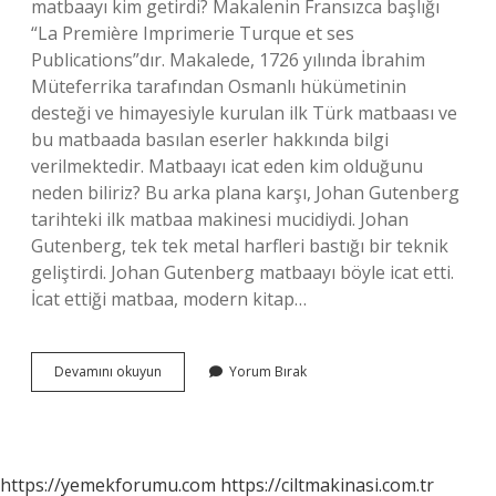
matbaayı kim getirdi? Makalenin Fransızca başlığı
“La Première Imprimerie Turque et ses
Publications”dır. Makalede, 1726 yılında İbrahim
Müteferrika tarafından Osmanlı hükümetinin
desteği ve himayesiyle kurulan ilk Türk matbaası ve
bu matbaada basılan eserler hakkında bilgi
verilmektedir. Matbaayı icat eden kim olduğunu
neden biliriz? Bu arka plana karşı, Johan Gutenberg
tarihteki ilk matbaa makinesi mucidiydi. Johan
Gutenberg, tek tek metal harfleri bastığı bir teknik
geliştirdi. Johan Gutenberg matbaayı böyle icat etti.
İcat ettiği matbaa, modern kitap…
Matbaa
Devamını okuyun
Yorum Bırak
Kim
Icat
Etti
Kısaca
https://yemekforumu.com
https://ciltmakinasi.com.tr