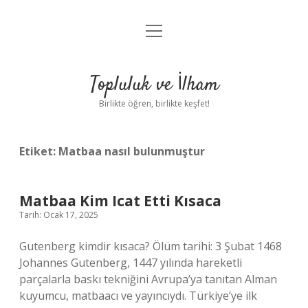
menüyü
Anasayfa
aç
Gizlilik Politikası
Topluluk ve İlham
Yasal Uyarı
Birlikte öğren, birlikte keşfet!
Hakkımızda
Etiket:
Matbaa nasıl bulunmuştur
Matbaa Kim Icat Etti Kısaca
Tarih: Ocak 17, 2025
Gutenberg kimdir kısaca? Ölüm tarihi: 3 Şubat 1468
Johannes Gutenberg, 1447 yılında hareketli
parçalarla baskı tekniğini Avrupa’ya tanıtan Alman
kuyumcu, matbaacı ve yayıncıydı. Türkiye’ye ilk