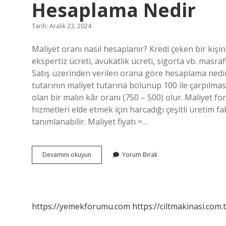
Hesaplama Nedir
Tarih: Aralık 23, 2024
Maliyet oranı nasıl hesaplanır? Kredi çeken bir kişinin
ekspertiz ücreti, avukatlık ücreti, sigorta vb. masra
Satış üzerinden verilen orana göre hesaplama nedir? 
tutarının maliyet tutarına bölünüp 100 ile çarpılmasıyl
olan bir malın kâr oranı (750 – 500) olur. Maliyet fo
hizmetleri elde etmek için harcadığı çeşitli üretim f
tanımlanabilir. Maliyet fiyatı =…
Maliyet
Devamını okuyun
Yorum Bırak
Üzerinden
Verilen
Orana
Göre
Hesaplama
https://yemekforumu.com
https://ciltmakinasi.com.t
Nedir