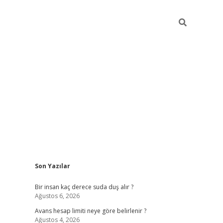
Sidebar
Son Yazılar
pia bella casino giriş
Bir insan kaç derece suda duş alır ?
Ağustos 6, 2026
Avans hesap limiti neye göre belirlenir ?
Ağustos 4, 2026