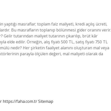
 yaptığı masraflar; toplam faiz maliyeti, kredi açılış ücreti,
flardır. Bu masrafların toplanıp bölünmesi gider oranını verir
Gelir tutarından maliyet tutarının çıkarılıp, brüt kâr
a elde edilir. Örneğin, alış fiyatı 500 TL, satış fiyatı 750 TL
rmülü nedir? Her şirketin faaliyet alanını oluşturan mal veya
aktörlerinin parayla ölçülen değeri, mal maliyeti olarak da
r
https://faha.com.tr
Sitemap