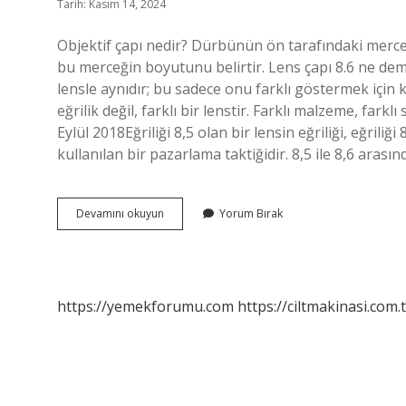
Tarih: Kasım 14, 2024
Objektif çapı nedir? Dürbünün ön tarafındaki merceğ
bu merceğin boyutunu belirtir. Lens çapı 8.6 ne demek? 
lensle aynıdır; bu sadece onu farklı göstermek için ku
eğrilik değil, farklı bir lenstir. Farklı malzeme, farkl
Eylül 2018Eğriliği 8,5 olan bir lensin eğriliği, eğrili
kullanılan bir pazarlama taktiğidir. 8,5 ile 8,6 arasında
Objektif
Devamını okuyun
Yorum Bırak
Lens
Çapı
Nedir
https://yemekforumu.com
https://ciltmakinasi.com.t