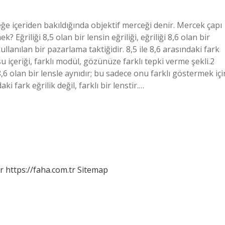
e içeriden bakıldığında objektif merceği denir. Mercek çapı
Eğriliği 8,5 olan bir lensin eğriliği, eğriliği 8,6 olan bir
llanılan bir pazarlama taktiğidir. 8,5 ile 8,6 arasındaki fark
ı su içeriği, farklı modül, gözünüze farklı tepki verme şekli.2
ği 8,6 olan bir lensle aynıdır; bu sadece onu farklı göstermek içi
ki fark eğrilik değil, farklı bir lenstir.…
r
https://faha.com.tr
Sitemap