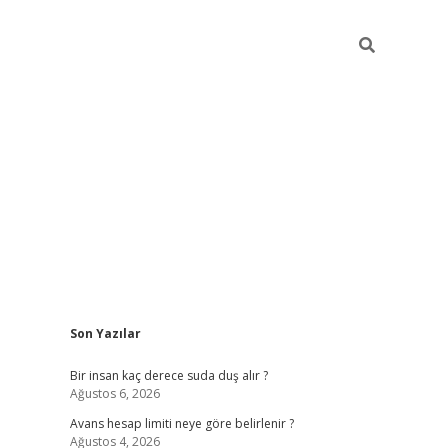
Sidebar
Son Yazılar
pia bella casino giriş
Bir insan kaç derece suda duş alır ?
Ağustos 6, 2026
Avans hesap limiti neye göre belirlenir ?
Ağustos 4, 2026