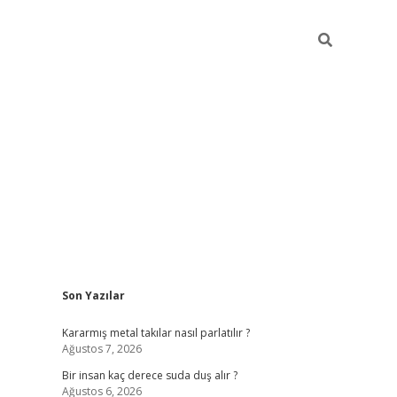
Sidebar
Son Yazılar
pia bella casino giriş
Kararmış metal takılar nasıl parlatılır ?
Ağustos 7, 2026
Bir insan kaç derece suda duş alır ?
Ağustos 6, 2026