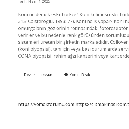
Tarih: Nisan 4, 2025
Koni ne demek eski Türkçe? Köni kelimesi eski Türkç
315; Caisferoğlu, 1993: 77). Koni ne iş yapar? Koni 
omurgalanın gözlerinin retinasındaki fotoreseptör hüc
verirler ve bu nedenle renk görüşünden sorumludu
sistemleri üreten bir şirketin marka adıdır. Coilov
(koni biyopsisi), tanı için veya bazı durumlarda se
CONA biyopsisi, rahim ağzı kanserini veya kanserdek
Koni
Devamını okuyun
Yorum Bırak
Ne
Demek
Koni
Ne
Demek
https://yemekforumu.com
https://ciltmakinasi.com.t