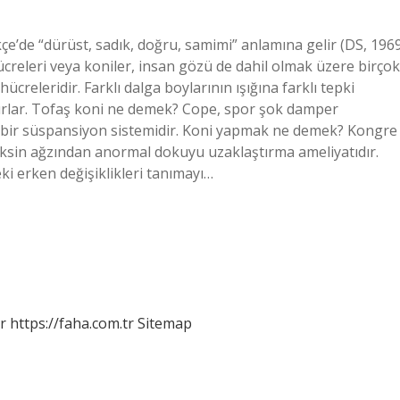
e’de “dürüst, sadık, doğru, samimi” anlamına gelir (DS, 1969
hücreleri veya koniler, insan gözü de dahil olmak üzere birçok
releridir. Farklı dalga boylarının ışığına farklı tepki
rlar. Tofaş koni ne demek? Cope, spor şok damper
er bir süspansiyon sistemidir. Koni yapmak ne demek? Kongre
rviksin ağzından anormal dokuyu uzaklaştırma ameliyatıdır.
i erken değişiklikleri tanımayı…
r
https://faha.com.tr
Sitemap