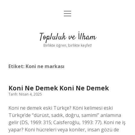
menüyü
Anasayfa
aç
Gizlilik Politikası
Topluluk ve İlham
Yasal Uyarı
Birlikte öğren, birlikte keşfet!
Hakkımızda
Etiket:
Koni ne markası
Koni Ne Demek Koni Ne Demek
Tarih: Nisan 4, 2025
Koni ne demek eski Türkçe? Köni kelimesi eski
Türkçe’de “dürüst, sadık, doğru, samimi” anlamına
gelir (DS, 1969: 315; Caisferoğlu, 1993: 77). Koni ne iş
yapar? Koni hücreleri veya koniler, insan gözü de