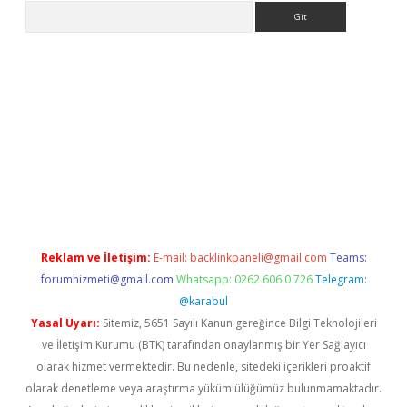
Arama
giriş
Reklam ve İletişim:
E-mail:
backlinkpaneli@gmail.com
Teams:
forumhizmeti@gmail.com
Whatsapp: 0262 606 0 726
Telegram:
@karabul
Yasal Uyarı:
Sitemiz, 5651 Sayılı Kanun gereğince Bilgi Teknolojileri
ve İletişim Kurumu (BTK) tarafından onaylanmış bir Yer Sağlayıcı
olarak hizmet vermektedir. Bu nedenle, sitedeki içerikleri proaktif
olarak denetleme veya araştırma yükümlülüğümüz bulunmamaktadır.