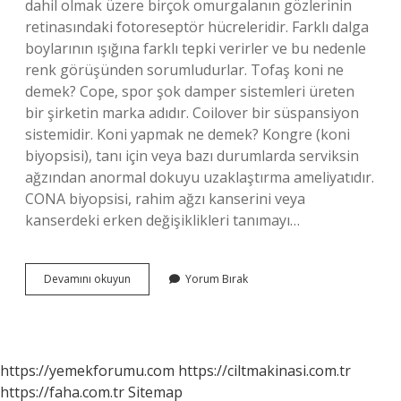
dahil olmak üzere birçok omurgalanın gözlerinin
retinasındaki fotoreseptör hücreleridir. Farklı dalga
boylarının ışığına farklı tepki verirler ve bu nedenle
renk görüşünden sorumludurlar. Tofaş koni ne
demek? Cope, spor şok damper sistemleri üreten
bir şirketin marka adıdır. Coilover bir süspansiyon
sistemidir. Koni yapmak ne demek? Kongre (koni
biyopsisi), tanı için veya bazı durumlarda serviksin
ağzından anormal dokuyu uzaklaştırma ameliyatıdır.
CONA biyopsisi, rahim ağzı kanserini veya
kanserdeki erken değişiklikleri tanımayı…
Koni
Devamını okuyun
Yorum Bırak
Ne
Demek
Koni
Ne
Demek
https://yemekforumu.com
https://ciltmakinasi.com.tr
https://faha.com.tr
Sitemap