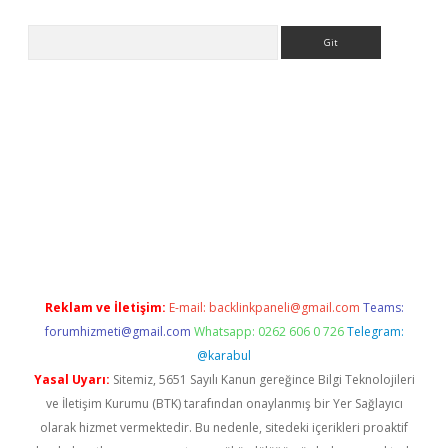
Arama
 giriş
Reklam ve İletişim:
E-mail:
backlinkpaneli@gmail.com
Teams:
forumhizmeti@gmail.com
Whatsapp: 0262 606 0 726
Telegram:
@karabul
Yasal Uyarı:
Sitemiz, 5651 Sayılı Kanun gereğince Bilgi Teknolojileri
ve İletişim Kurumu (BTK) tarafından onaylanmış bir Yer Sağlayıcı
olarak hizmet vermektedir. Bu nedenle, sitedeki içerikleri proaktif