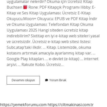
uygulamalar nelerdir? Okuma için Ücretsiz Kitap
Buchsen
Rone: PDF Kitapçık Programı Ilibby: E-
Kitap ve Ses Kitap Uygulaması: Ücretsiz E-Kitap
Okuyucu.Moon+ Okuyucu: EPUB ve PDF Kitap İndir
ve Okuma Uygulaması: Telefondan Kitap Okuma
Uygulaması 2025 Hangi siteden ücretsiz kitap
indirebilirim? Sixtitap en iyi e-kitap web siteleri yasal
ve ücretsizdir. Ücretsiz e-kitap web sitesi listesi
Subc.atap’taki ilkdir. … Kitap. Listemizde, okuma
kotasını artırmak amacıyla ayarlanmış kitap var. …
Google Play kitapları. … e-devlet (e-kitap) … internet
arşivi. … Rakute Kobo. Ücretsiz…
Kitap
Devamını okuyun
Yorum Bırak
Uygulaması
Ücretsiz
Mi
https://yemekforumu.com
https://ciltmakinasi.com.tr