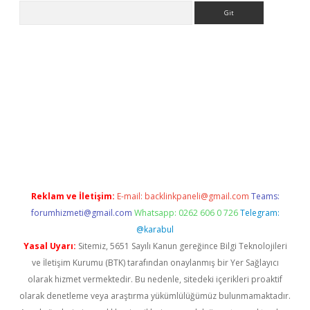
Arama
o giriş
Reklam ve İletişim:
E-mail:
backlinkpaneli@gmail.com
Teams:
forumhizmeti@gmail.com
Whatsapp: 0262 606 0 726
Telegram:
@karabul
Yasal Uyarı:
Sitemiz, 5651 Sayılı Kanun gereğince Bilgi Teknolojileri
ve İletişim Kurumu (BTK) tarafından onaylanmış bir Yer Sağlayıcı
olarak hizmet vermektedir. Bu nedenle, sitedeki içerikleri proaktif
olarak denetleme veya araştırma yükümlülüğümüz bulunmamaktadır.