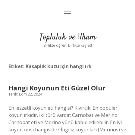
menüyü
Anasayfa
aç
Gizlilik Politikası
Topluluk ve İlham
Yasal Uyarı
Birlikte öğren, birlikte keşfet!
Hakkımızda
Etiket:
Kasaplık kuzu için hangi ırk
Hangi Koyunun Eti Güzel Olur
Tarih: Ekim 22, 2024
En lezzetli koyun eti hangisi? Kıvırcık: En popüler
koyun ırkıdır. İki türü vardır: Carnobat ve Merino.
Carnobat eti ve Merino yünü kabul edilebilir. En iyi
koyun cinsi hangisidir? İngiliz koyunları (Merinos) ve