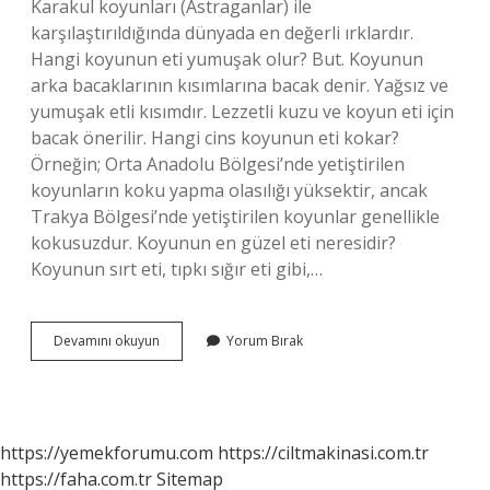
Karakul koyunları (Astraganlar) ile
karşılaştırıldığında dünyada en değerli ırklardır.
Hangi koyunun eti yumuşak olur? But. Koyunun
arka bacaklarının kısımlarına bacak denir. Yağsız ve
yumuşak etli kısımdır. Lezzetli kuzu ve koyun eti için
bacak önerilir. Hangi cins koyunun eti kokar?
Örneğin; Orta Anadolu Bölgesi’nde yetiştirilen
koyunların koku yapma olasılığı yüksektir, ancak
Trakya Bölgesi’nde yetiştirilen koyunlar genellikle
kokusuzdur. Koyunun en güzel eti neresidir?
Koyunun sırt eti, tıpkı sığır eti gibi,…
Hangi
Devamını okuyun
Yorum Bırak
Koyunun
Eti
Güzel
Olur
https://yemekforumu.com
https://ciltmakinasi.com.tr
https://faha.com.tr
Sitemap