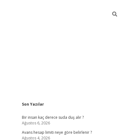
Sidebar
Son Yazılar
pia bella casino giriş
Bir insan kaç derece suda duş alır ?
Ağustos 6, 2026
Avans hesap limiti neye göre belirlenir ?
Ağustos 4, 2026