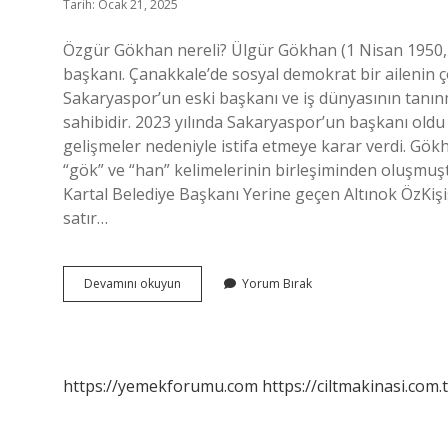
Tarih: Ocak 21, 2025
Özgür Gökhan nereli? Ülgür Gökhan (1 Nisan 1950, 
başkanı. Çanakkale’de sosyal demokrat bir ailenin 
Sakaryaspor’un eski başkanı ve iş dünyasının tanınmı
sahibidir. 2023 yılında Sakaryaspor’un başkanı ol
gelişmeler nedeniyle istifa etmeye karar verdi. Gök
“gök” ve “han” kelimelerinin birleşiminden oluşmu
Kartal Belediye Başkanı Yerine geçen Altınok ÖzKişi
satır…
Gökhan
Devamını okuyun
Yorum Bırak
Plana
Nereli
https://yemekforumu.com
https://ciltmakinasi.com.t