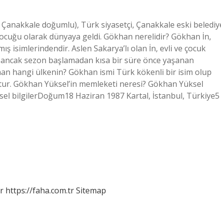
Çanakkale doğumlu), Türk siyasetçi, Çanakkale eski belediy
çocuğu olarak dünyaya geldi. Gökhan nerelidir? Gökhan İn,
ş isimlerindendir. Aslen Sakarya’lı olan İn, evli ve çocuk
du ancak sezon başlamadan kısa bir süre önce yaşanan
han hangi ülkenin? Gökhan ismi Türk kökenli bir isim olup
ştur. Gökhan Yüksel’in memleketi neresi? Gökhan Yüksel
sel bilgilerDoğum18 Haziran 1987 Kartal, İstanbul, Türkiye5
r
https://faha.com.tr
Sitemap