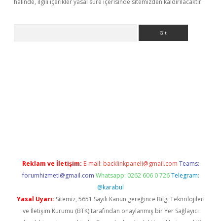
halinde, ilgili içerikler yasal süre içerisinde sitemizden kaldırılacaktır.
Arama
giriş
Reklam ve İletişim:
E-mail:
backlinkpaneli@gmail.com
Teams:
forumhizmeti@gmail.com
Whatsapp: 0262 606 0 726
Telegram:
@karabul
Yasal Uyarı:
Sitemiz, 5651 Sayılı Kanun gereğince Bilgi Teknolojileri
ve İletişim Kurumu (BTK) tarafından onaylanmış bir Yer Sağlayıcı