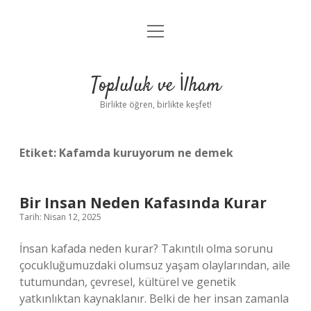
menüyü
Anasayfa
aç
Gizlilik Politikası
Topluluk ve İlham
Yasal Uyarı
Birlikte öğren, birlikte keşfet!
Hakkımızda
Etiket:
Kafamda kuruyorum ne demek
Bir Insan Neden Kafasında Kurar
Tarih: Nisan 12, 2025
İnsan kafada neden kurar? Takıntılı olma sorunu
çocukluğumuzdaki olumsuz yaşam olaylarından, aile
tutumundan, çevresel, kültürel ve genetik
yatkınlıktan kaynaklanır. Belki de her insan zamanla