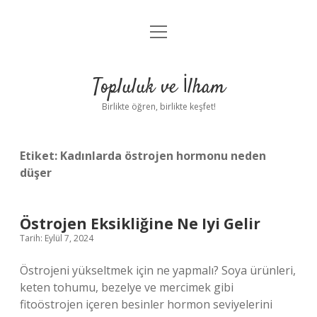
menüyü
Anasayfa
aç
Gizlilik Politikası
Topluluk ve İlham
Yasal Uyarı
Birlikte öğren, birlikte keşfet!
Hakkımızda
Etiket:
Kadınlarda östrojen hormonu neden
düşer
Östrojen Eksikliğine Ne Iyi Gelir
Tarih: Eylül 7, 2024
Östrojeni yükseltmek için ne yapmalı? Soya ürünleri,
keten tohumu, bezelye ve mercimek gibi
fitoöstrojen içeren besinler hormon seviyelerini