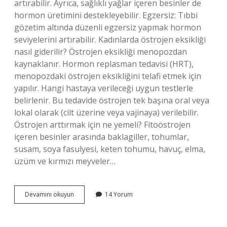
artırabilir. Ayrıca, sağlıklı yağlar içeren besinler de
hormon üretimini destekleyebilir. Egzersiz: Tıbbi
gözetim altında düzenli egzersiz yapmak hormon
seviyelerini artırabilir. Kadınlarda östrojen eksikliği
nasıl giderilir? Östrojen eksikliği menopozdan
kaynaklanır. Hormon replasman tedavisi (HRT),
menopozdaki östrojen eksikliğini telafi etmek için
yapılır. Hangi hastaya verileceği uygun testlerle
belirlenir. Bu tedavide östrojen tek başına oral veya
lokal olarak (cilt üzerine veya vajinaya) verilebilir.
Östrojen arttırmak için ne yemeli? Fitoöstrojen
içeren besinler arasında baklagiller, tohumlar,
susam, soya fasulyesi, keten tohumu, havuç, elma,
üzüm ve kırmızı meyveler…
Östrojen
Devamını okuyun
14 Yorum
Eksikliğine
Ne
Iyi