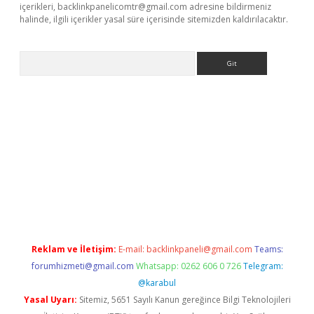
içerikleri,
backlinkpanelicomtr@gmail.com
adresine bildirmeniz
halinde, ilgili içerikler yasal süre içerisinde sitemizden kaldırılacaktır.
Arama
giriş
Reklam ve İletişim:
E-mail:
backlinkpaneli@gmail.com
Teams:
forumhizmeti@gmail.com
Whatsapp: 0262 606 0 726
Telegram:
@karabul
Yasal Uyarı:
Sitemiz, 5651 Sayılı Kanun gereğince Bilgi Teknolojileri