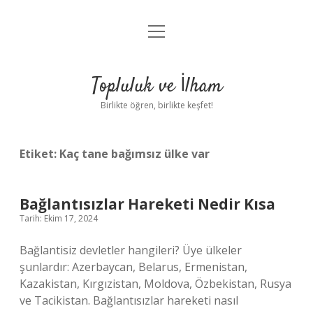
menüyü
Anasayfa
aç
Gizlilik Politikası
Topluluk ve İlham
Yasal Uyarı
Birlikte öğren, birlikte keşfet!
Hakkımızda
Etiket:
Kaç tane bağımsız ülke var
Bağlantısızlar Hareketi Nedir Kısa
Tarih: Ekim 17, 2024
Bağlantisiz devletler hangileri? Üye ülkeler
şunlardır: Azerbaycan, Belarus, Ermenistan,
Kazakistan, Kırgızistan, Moldova, Özbekistan, Rusya
ve Tacikistan. Bağlantısızlar hareketi nasıl