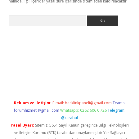
halinde, ilgili içerikler yasal süre içerisinde sitemizden kaldırılacaktır.
Arama
giriş
Reklam ve İletişim:
E-mail:
backlinkpaneli@gmail.com
Teams:
forumhizmeti@gmail.com
Whatsapp: 0262 606 0 726
Telegram:
@karabul
Yasal Uyarı:
Sitemiz, 5651 Sayılı Kanun gereğince Bilgi Teknolojileri
ve İletişim Kurumu (BTK) tarafından onaylanmış bir Yer Sağlayıcı