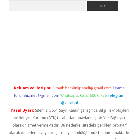
Arama
giriş
Reklam ve İletişim:
E-mail:
backlinkpaneli@gmail.com
Teams:
forumhizmeti@gmail.com
Whatsapp: 0262 606 0 726
Telegram:
@karabul
Yasal Uyarı:
Sitemiz, 5651 Sayılı Kanun gereğince Bilgi Teknolojileri
ve İletişim Kurumu (BTK) tarafından onaylanmış bir Yer Sağlayıcı
olarak hizmet vermektedir. Bu nedenle, sitedeki içerikleri proaktif
olarak denetleme veya araştırma yükümlülüğümüz bulunmamaktadır.