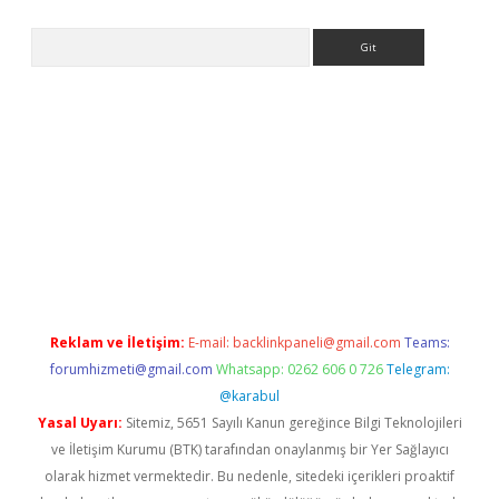
Arama
 giriş
Reklam ve İletişim:
E-mail:
backlinkpaneli@gmail.com
Teams:
forumhizmeti@gmail.com
Whatsapp: 0262 606 0 726
Telegram:
@karabul
Yasal Uyarı:
Sitemiz, 5651 Sayılı Kanun gereğince Bilgi Teknolojileri
ve İletişim Kurumu (BTK) tarafından onaylanmış bir Yer Sağlayıcı
olarak hizmet vermektedir. Bu nedenle, sitedeki içerikleri proaktif