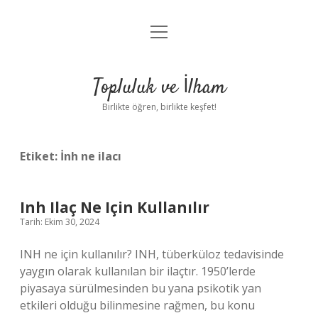
menüyü
Anasayfa
aç
Gizlilik Politikası
Topluluk ve İlham
Yasal Uyarı
Birlikte öğren, birlikte keşfet!
Hakkımızda
Etiket:
İnh ne ilacı
Inh Ilaç Ne Için Kullanılır
Tarih: Ekim 30, 2024
INH ne için kullanılır? INH, tüberküloz tedavisinde
yaygın olarak kullanılan bir ilaçtır. 1950’lerde
piyasaya sürülmesinden bu yana psikotik yan
etkileri olduğu bilinmesine rağmen, bu konu