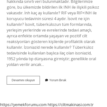
hakkında sınırlı veri bulunmaktadır. Bilgilerimize
göre, bu ülkemizde bildirilen ilk INH ile ilişkili psikoz
vakasıdır. İnh kaç ay kullanılır? RIF veya RIF+INH ile
koruyucu tedavinin süresi 4 aydır. İsovit ne için
kullanılır? İsovit, tüberkülozun tüm formlarında,
yerleşim yerlerinde ve evrelerinde tedavi amaçlı,
ayrıca enfekte ortamda yaşayan ve pozitif cilt
reaksiyonları gösteren kişilerde profilaktik olarak
kullanılır. İzoniazid nerede kullanılır? Tüberküloz
tedavisinde kullanılan başlıca ilaç olan isoniazid,
1952 yılında tıp dünyasına girmiştir; genellikle oral
yoldan verilir ancak…
Inh
Devamını okuyun
Yorum Bırak
Ilaç
Ne
Için
Kullanılır
https://yemekforumu.com
https://ciltmakinasi.com.tr