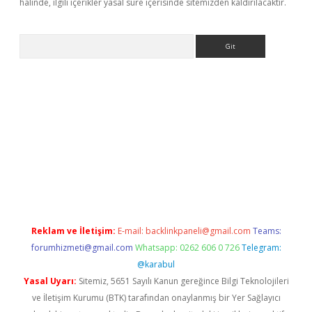
halinde, ilgili içerikler yasal süre içerisinde sitemizden kaldırılacaktır.
Arama
giriş
Reklam ve İletişim:
E-mail:
backlinkpaneli@gmail.com
Teams:
forumhizmeti@gmail.com
Whatsapp: 0262 606 0 726
Telegram:
@karabul
Yasal Uyarı:
Sitemiz, 5651 Sayılı Kanun gereğince Bilgi Teknolojileri
ve İletişim Kurumu (BTK) tarafından onaylanmış bir Yer Sağlayıcı