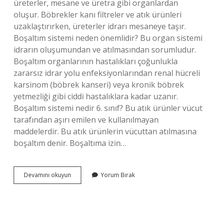
üreterler, mesane ve üretra gibi organlardan
oluşur. Böbrekler kanı filtreler ve atık ürünleri
uzaklaştırırken, üreterler idrarı mesaneye taşır.
Boşaltım sistemi neden önemlidir? Bu organ sistemi
idrarın oluşumundan ve atılmasından sorumludur.
Boşaltım organlarının hastalıkları çoğunlukla
zararsız idrar yolu enfeksiyonlarından renal hücreli
karsinom (böbrek kanseri) veya kronik böbrek
yetmezliği gibi ciddi hastalıklara kadar uzanır.
Boşaltım sistemi nedir 6. sınıf? Bu atık ürünler vücut
tarafından aşırı emilen ve kullanılmayan
maddelerdir. Bu atık ürünlerin vücuttan atılmasına
boşaltım denir. Boşaltıma izin…
Boşaltım
Devamını okuyun
Yorum Bırak
Sisteminin
Amacı
Nedir