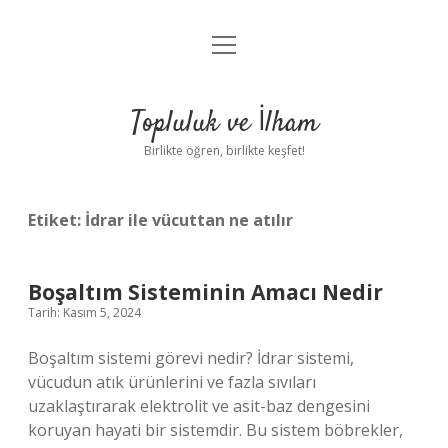
menüyü
Anasayfa
aç
Gizlilik Politikası
Topluluk ve İlham
Yasal Uyarı
Birlikte öğren, birlikte keşfet!
Hakkımızda
Etiket:
İdrar ile vücuttan ne atılır
Boşaltım Sisteminin Amacı Nedir
Tarih: Kasım 5, 2024
Boşaltım sistemi görevi nedir? İdrar sistemi,
vücudun atık ürünlerini ve fazla sıvıları
uzaklaştırarak elektrolit ve asit-baz dengesini
koruyan hayati bir sistemdir. Bu sistem böbrekler,