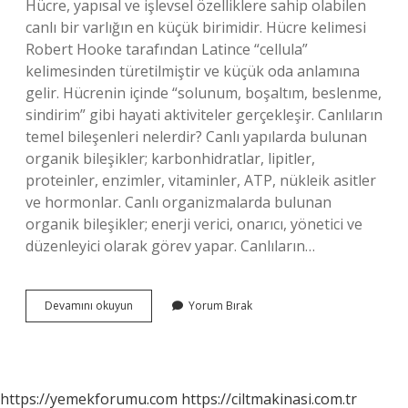
Hücre, yapısal ve işlevsel özelliklere sahip olabilen
canlı bir varlığın en küçük birimidir. Hücre kelimesi
Robert Hooke tarafından Latince “cellula”
kelimesinden türetilmiştir ve küçük oda anlamına
gelir. Hücrenin içinde “solunum, boşaltım, beslenme,
sindirim” gibi hayati aktiviteler gerçekleşir. Canlıların
temel bileşenleri nelerdir? Canlı yapılarda bulunan
organik bileşikler; karbonhidratlar, lipitler,
proteinler, enzimler, vitaminler, ATP, nükleik asitler
ve hormonlar. Canlı organizmalarda bulunan
organik bileşikler; enerji verici, onarıcı, yönetici ve
düzenleyici olarak görev yapar. Canlıların…
Canlıların
Devamını okuyun
Yorum Bırak
Temel
Birimi
Nedir
https://yemekforumu.com
https://ciltmakinasi.com.tr