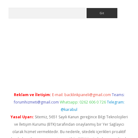
Arama
giriş
Reklam ve İletişim:
E-mail:
backlinkpaneli@gmail.com
Teams:
forumhizmeti@gmail.com
Whatsapp: 0262 606 0 726
Telegram:
@karabul
Yasal Uyarı:
Sitemiz, 5651 Sayılı Kanun gereğince Bilgi Teknolojileri
ve İletişim Kurumu (BTK) tarafından onaylanmış bir Yer Sağlayıcı
olarak hizmet vermektedir. Bu nedenle, sitedeki içerikleri proaktif