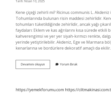
Tarih: Nisan 10, 2025
Kene çiçeği zehirli mi? Ricinus communis L. Akdeniz ik
Tohumlarında bulunan risin maddesi zehirlidir. Kene
tohumları tüketildiğinde zehirlidir, ancak yağı çıkarıl
faydaları: Eklem ve kas ağrılarını kısa sürede etkili 
kahverengimsi ve yer yer siyah-kırmızı renkte, dal
yerinde yetiştirilebilir. Akdeniz, Ege ve Marmara böl
kenarlarına ve bordürlere dekoratif amaçlı da ekili
Kene
Devamını okuyun
Yorum Bırak
Çiçeği
Nasıl
Olur
https://yemekforumu.com
https://ciltmakinasi.com.t