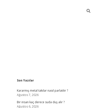
Sidebar
Son Yazılar
pia bella casino giriş
Kararmış metal takılar nasıl parlatılır ?
Ağustos 7, 2026
Bir insan kaç derece suda duş alır ?
Ağustos 6, 2026