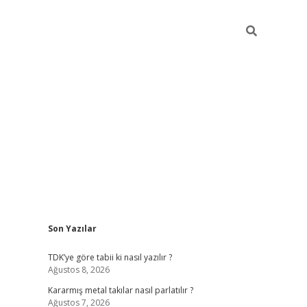
Sidebar
Son Yazılar
pia bella casino giriş
TDK’ye göre tabii ki nasıl yazılır ?
Ağustos 8, 2026
Kararmış metal takılar nasıl parlatılır ?
Ağustos 7, 2026