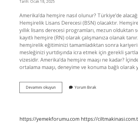
Tarih: Ocak 18, 2025
Amerika’da hemşire nasıl olunur? Türkiye’de alacağın
Hemşirelik Lisans Derecesi (BSN) olacaktır. Hemşirel
yıllık lisans derecesi programları, mezun olduktan 
kayıtlı hemşire (RN) olarak çalışmanıza olanak tanır
hemşirelik eğitiminizi tamamladıktan sonra kariyeri
mesleğinizi yurtdışında icra etmek için gerekli şartl
vizesidir. Amerika’da hemşire maaşı ne kadar? İçinde
ortalama maaşı, deneyime ve konuma bağlı olarak y
Abdde
Devamını okuyun
Yorum Bırak
Nasil
Hemşire
Olunur
https://yemekforumu.com
https://ciltmakinasi.com.t