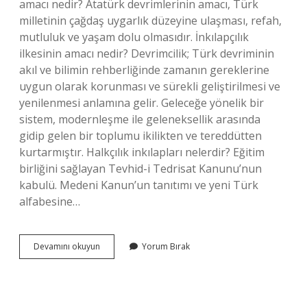
amacı nedir? Atatürk devrimlerinin amacı, Türk
milletinin çağdaş uygarlık düzeyine ulaşması, refah,
mutluluk ve yaşam dolu olmasıdır. İnkılapçılık
ilkesinin amacı nedir? Devrimcilik; Türk devriminin
akıl ve bilimin rehberliğinde zamanın gereklerine
uygun olarak korunması ve sürekli geliştirilmesi ve
yenilenmesi anlamına gelir. Geleceğe yönelik bir
sistem, modernleşme ile geleneksellik arasında
gidip gelen bir toplumu ikilikten ve tereddütten
kurtarmıştır. Halkçılık inkılapları nelerdir? Eğitim
birliğini sağlayan Tevhid-i Tedrisat Kanunu’nun
kabulü. Medeni Kanun’un tanıtımı ve yeni Türk
alfabesine…
Inkılâp
Devamını okuyun
Yorum Bırak
Bir
Halk
Hareketi
Midir