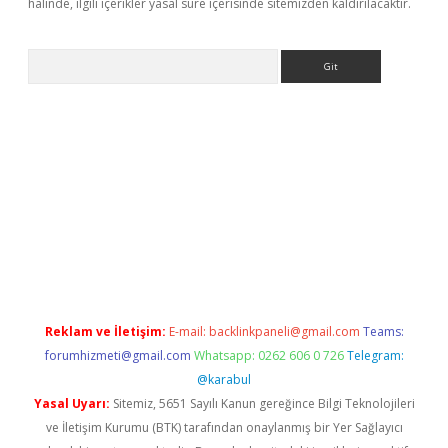
halinde, ilgili içerikler yasal süre içerisinde sitemizden kaldırılacaktır.
Arama
giriş
Reklam ve İletişim:
E-mail:
backlinkpaneli@gmail.com
Teams:
forumhizmeti@gmail.com
Whatsapp: 0262 606 0 726
Telegram:
@karabul
Yasal Uyarı:
Sitemiz, 5651 Sayılı Kanun gereğince Bilgi Teknolojileri
ve İletişim Kurumu (BTK) tarafından onaylanmış bir Yer Sağlayıcı