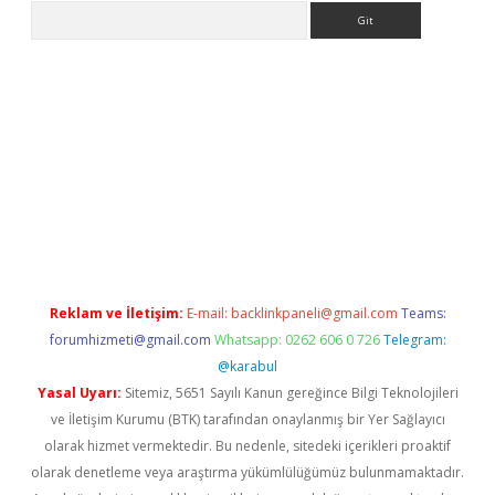
Arama
giriş
Reklam ve İletişim:
E-mail:
backlinkpaneli@gmail.com
Teams:
forumhizmeti@gmail.com
Whatsapp: 0262 606 0 726
Telegram:
@karabul
Yasal Uyarı:
Sitemiz, 5651 Sayılı Kanun gereğince Bilgi Teknolojileri
ve İletişim Kurumu (BTK) tarafından onaylanmış bir Yer Sağlayıcı
olarak hizmet vermektedir. Bu nedenle, sitedeki içerikleri proaktif
olarak denetleme veya araştırma yükümlülüğümüz bulunmamaktadır.