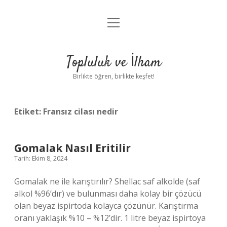
menüyü
Anasayfa
aç
Gizlilik Politikası
Topluluk ve İlham
Yasal Uyarı
Birlikte öğren, birlikte keşfet!
Hakkımızda
Etiket:
Fransız cilası nedir
Gomalak Nasıl Eritilir
Tarih: Ekim 8, 2024
Gomalak ne ile karıştırılır? Shellac saf alkolde (saf
alkol %96’dır) ve bulunması daha kolay bir çözücü
olan beyaz ispirtoda kolayca çözünür. Karıştırma
oranı yaklaşık %10 – %12’dir. 1 litre beyaz ispirtoya