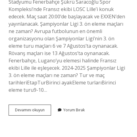
Stadyumu Fenerbahçe Şükrü Saracoğlu Spor
Kompleksi’nde Fransız ekibi LOSC Lille’i konuk
edecek. Maç saat 20:00’de başlayacak ve EXXEN’den
yayınlanacak. Şampiyonlar Ligi 3. ön eleme maçları
ne zaman? Avrupa futbolunun en önemli
organizasyonu olan Şampiyonlar Ligi’nin 3. ön
eleme turu maçları 6 ve 7 Ağustos’ta oynanacak.
Rövanş maçları ise 13 Ağustos’ta oynanacak.
Fenerbahçe, Lugano’yu elemesi halinde Fransız
ekibi Lille ile eşleşecek. 2024-2025 Şampiyonlar Ligi
3. ön eleme maçları ne zaman? Tur ve maç
tarihleriEtapTurBirinci ayakEleme turlarıBirinci
eleme turu9-10…
3
Devamını okuyun
Yorum Bırak
Ön
Eleme
Maçları
Ne