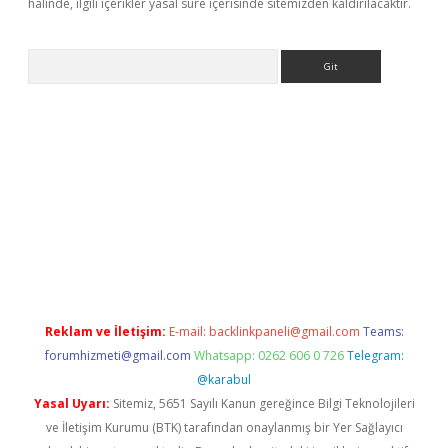
halinde, ilgili içerikler yasal süre içerisinde sitemizden kaldırılacaktır.
Arama
giriş
Reklam ve İletişim:
E-mail:
backlinkpaneli@gmail.com
Teams:
forumhizmeti@gmail.com
Whatsapp: 0262 606 0 726
Telegram:
@karabul
Yasal Uyarı:
Sitemiz, 5651 Sayılı Kanun gereğince Bilgi Teknolojileri
ve İletişim Kurumu (BTK) tarafından onaylanmış bir Yer Sağlayıcı