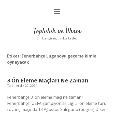
menüyü
Anasayfa
aç
Gizlilik Politikası
Topluluk ve İlham
Yasal Uyarı
Birlikte öğren, birlikte keşfet!
Hakkımızda
Etiket:
Fenerbahçe Luganoyu geçerse kimle
oynayacak
3 Ön Eleme Maçları Ne Zaman
Tarih: Aralık 22, 2024
Fenerbahçe 3. ön eleme maçı ne zaman?
Fenerbahçe, UEFA Şampiyonlar Ligi 3. ön eleme turu
rövanş maçında 13 Ağustos Salı günü (bugün) Ülker