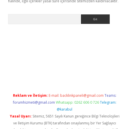
halinde, ilgili içerikler yasal süre içerisinde sitemizden kaldırılacaktır.
Arama
 giriş
Reklam ve İletişim:
E-mail:
backlinkpaneli@gmail.com
Teams:
forumhizmeti@gmail.com
Whatsapp: 0262 606 0 726
Telegram:
@karabul
Yasal Uyarı:
Sitemiz, 5651 Sayılı Kanun gereğince Bilgi Teknolojileri
ve İletişim Kurumu (BTK) tarafından onaylanmış bir Yer Sağlayıcı