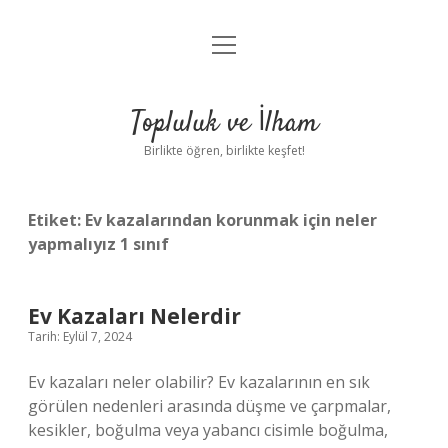
menüyü
Anasayfa
aç
Gizlilik Politikası
Topluluk ve İlham
Yasal Uyarı
Birlikte öğren, birlikte keşfet!
Hakkımızda
Etiket:
Ev kazalarından korunmak için neler
yapmalıyız 1 sınıf
Ev Kazaları Nelerdir
Tarih: Eylül 7, 2024
Ev kazaları neler olabilir? Ev kazalarının en sık
görülen nedenleri arasında düşme ve çarpmalar,
kesikler, boğulma veya yabancı cisimle boğulma,